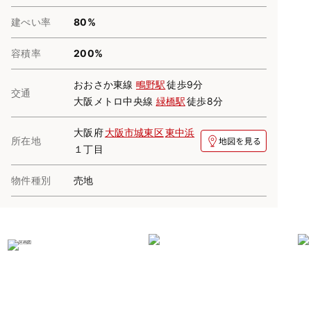
建ぺい率
80%
容積率
200%
おおさか東線
鴫野駅
徒歩9分
交通
大阪メトロ中央線
緑橋駅
徒歩8分
大阪府
大阪市城東区
東中浜
所在地
１丁目
物件種別
売地