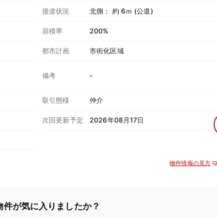
接道状況
北側： 約 6ｍ (公道)
容積率
200%
都市計画
市街化区域
備考
-
取引態様
仲介
次回更新予定
2026年08月17日
物件情報の見方
物件が気に入りましたか？