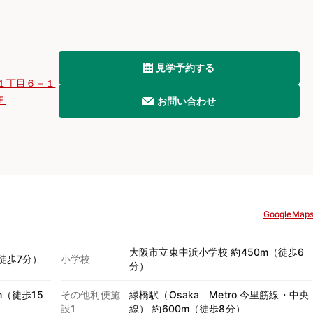
見学予約する
１丁目６－１
Ｆ
お問い合わせ
GoogleMap
大阪市立東中浜小学校 約450m（徒歩6
徒歩7分）
小学校
分）
m（徒歩15
その他利便施
緑橋駅（Osaka Metro 今里筋線・中央
設1
線） 約600m（徒歩8分）