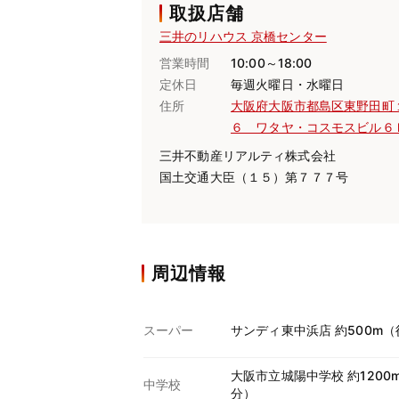
取扱店舗
三井のリハウス 京橋センター
営業時間
10:00～18:00
定休日
毎週火曜日・水曜日
住所
大阪府大阪市都島区東野田町
６ ワタヤ・コスモスビル６
三井不動産リアルティ株式会社
国土交通大臣（１５）第７７７号
周辺情報
スーパー
サンディ東中浜店 約500m（
大阪市立城陽中学校 約1200
中学校
分）