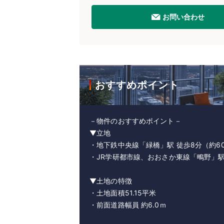
お問い合わせ
おすすめポイント
－物件のおすすめポイント－
▼立地
・地下鉄中央線「緑橋」駅 徒歩8分（約6
・JR学研都市線、おおさか東線「鴫野」駅
▼土地の特徴
・土地面積51.15平米
・前面道路幅員 約6.0ｍ