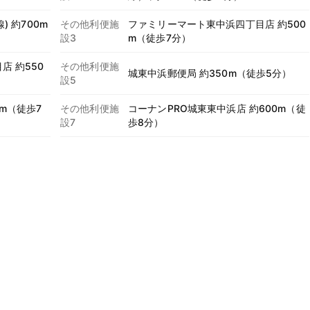
) 約700m
その他利便施
ファミリーマート東中浜四丁目店 約500
設3
m（徒歩7分）
店 約550
その他利便施
城東中浜郵便局 約350m（徒歩5分）
設5
m（徒歩7
その他利便施
コーナンPRO城東東中浜店 約600m（徒
設7
歩8分）