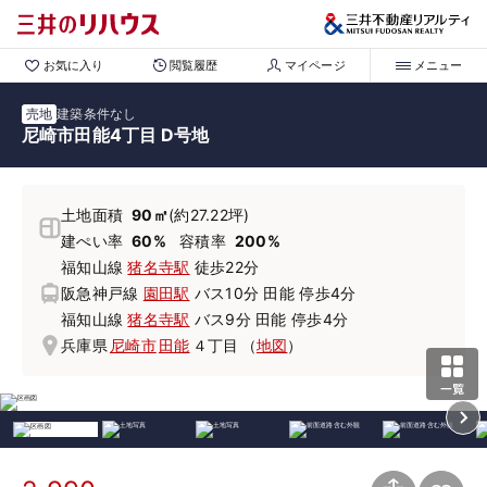
お気に入り
閲覧履歴
マイページ
メニュー
売地
建築条件なし
尼崎市田能4丁目 D号地
土地面積
90㎡
(約27.22坪)
建ぺい率
60%
容積率
200%
福知山線
猪名寺駅
徒歩22分
阪急神戸線
園田駅
バス10分 田能 停歩4分
福知山線
猪名寺駅
バス9分 田能 停歩4分
兵庫県
尼崎市
田能
４丁目
（
地図
）