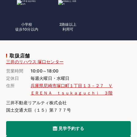
小学校
2路線以上
徒歩10分以内
利用可
取扱店舗
三井のリハウス 塚口センター
営業時間
10:00～18:00
定休日
毎週火曜日・水曜日
住所
兵庫県尼崎市塚口町１丁目１３－２７ Ｖ
ＥＲＥＮＡ ｔｓｕｋａｇｕｃｈｉ ３階
三井不動産リアルティ株式会社
国土交通大臣（１５）第７７７号
見学予約する