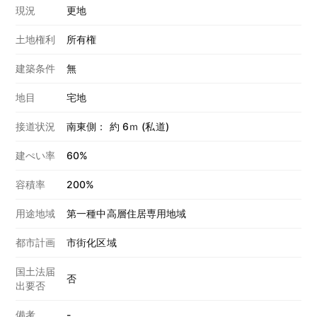
現況
更地
土地権利
所有権
建築条件
無
地目
宅地
接道状況
南東側： 約 6ｍ (私道)
建ぺい率
60%
容積率
200%
用途地域
第一種中高層住居専用地域
都市計画
市街化区域
国土法届
否
出要否
備考
-