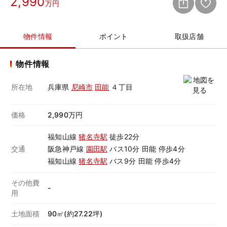
2,990
万円
物件情報
ポイント
取扱店舗
物件情報
所在地
兵庫県
尼崎市
田能
４丁目
価格
2,990万円
福知山線
猪名寺駅
徒歩22分
交通
阪急神戸線
園田駅
バス10分 田能 停歩4分
福知山線
猪名寺駅
バス9分 田能 停歩4分
その他費
-
用
土地面積
90㎡(約27.22坪)