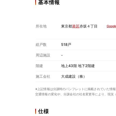
基本情報
所在地
東京都
港区
赤坂４丁目
Googl
総戸数
518戸
周辺施設
-
階建
地上43階 地下2階建
施工会社
大成建設（株）
※上記情報は分譲時のパンフレットに掲載されていた情報
交通情報の変化や、分譲会社の社名変更等により、現況
仕様