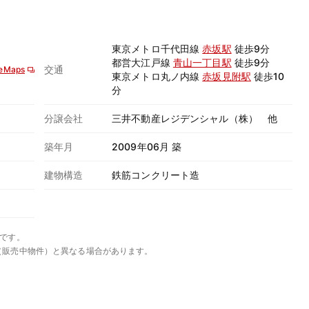
東京メトロ千代田線
赤坂駅
徒歩9分
都営大江戸線
青山一丁目駅
徒歩9分
交通
eMaps
東京メトロ丸ノ内線
赤坂見附駅
徒歩10
分
分譲会社
三井不動産レジデンシャル（株） 他
築年月
2009年06月 築
建物構造
鉄筋コンクリート造
です。
（販売中物件）と異なる場合があります。