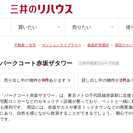
買いたい
売りたい
借
不動産・住宅
マンションライブラリー
都道府県選択
港区のマン
パークコート赤坂ザタワー
三井不動産グループ分譲
売り出し中の物件が
8件
あります
貸し出し中の物件が
2件
あ
「パークコート赤坂ザタワー」は、東京メトロ千代田線赤坂駅に近接し
宅配ロッカーなどのセキュリティ設備が整っており、ペットと一緒に
も便利です。 周辺には、赤坂サカスや東京ミッドタウンなどの商業
にあり、自然を感じながら散策することができるでしょう。 都心で
です。