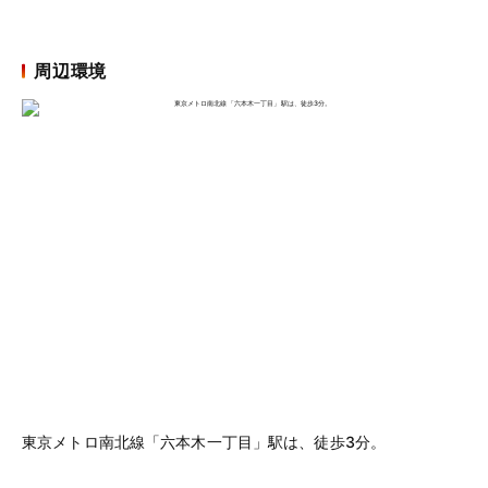
周辺環境
東京メトロ南北線「六本木一丁目」駅は、徒歩3分。
東
1
Item
1