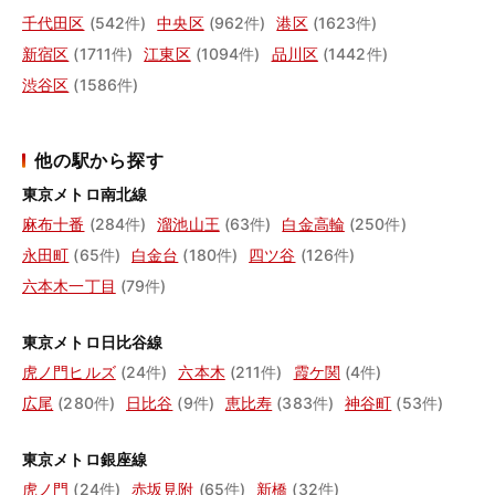
千代田区
(542件)
中央区
(962件)
港区
(1623件)
新宿区
(1711件)
江東区
(1094件)
品川区
(1442件)
渋谷区
(1586件)
他の駅から探す
東京メトロ南北線
麻布十番
(284件)
溜池山王
(63件)
白金高輪
(250件)
永田町
(65件)
白金台
(180件)
四ツ谷
(126件)
六本木一丁目
(79件)
東京メトロ日比谷線
虎ノ門ヒルズ
(24件)
六本木
(211件)
霞ケ関
(4件)
広尾
(280件)
日比谷
(9件)
恵比寿
(383件)
神谷町
(53件)
東京メトロ銀座線
虎ノ門
(24件)
赤坂見附
(65件)
新橋
(32件)