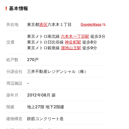
基本情報
所在地
東京都
港区
六本木１丁目
GoogleMaps
東京メトロ南北線
六本木一丁目駅
徒歩3分
交通
東京メトロ日比谷線
神谷町駅
徒歩8分
東京メトロ銀座線
溜池山王駅
徒歩9分
総戸数
270戸
分譲会社
三井不動産レジデンシャル（株）
周辺施設
-
築年月
2012年08月 築
階建
地上27階 地下2階建
建物構造
鉄筋コンクリート造