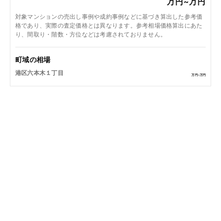
万円~
万円
対象マンションの売出し事例や成約事例などに基づき算出した参考価
格であり、実際の査定価格とは異なります。参考相場価格算出にあた
り、間取り・階数・方位などは考慮されておりません。
町域の相場
港区六本木１丁目
万円~
万円