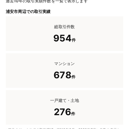
過去10年の取引実績件数を一覧で表示します
浦安市周辺での取引実績
総取引件数
954
件
マンション
678
件
一戸建て・土地
276
件