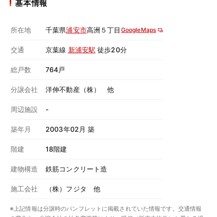
基本情報
所在地
千葉県
浦安市
高洲５丁目
GoogleMaps
交通
京葉線
新浦安駅
徒歩20分
総戸数
764戸
分譲会社
洋伸不動産（株） 他
周辺施設
-
築年月
2003年02月 築
階建
18階建
建物構造
鉄筋コンクリート造
施工会社
（株）フジタ 他
※上記情報は分譲時のパンフレットに掲載されていた情報です。交通情報