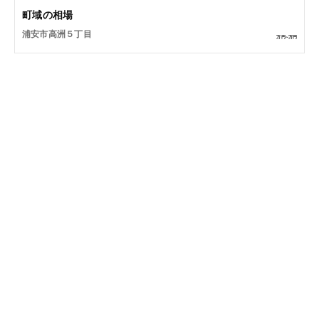
町域の相場
浦安市高洲５丁目
万円~
万円