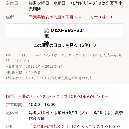
定休日
毎週火曜日・水曜日 ※8/11(火)～8/19(水) 夏季休
業期間
住所
千葉県浦安市入船１丁目５－１ モナＢ棟１Ｆ
0120-993-631
この店舗の口コミを見る（5件）
※本口コミは、三井のリハウスがウェブアンケートにて募集した内容を掲
載しております。
※募集期間：2025/2/1 ~ 2025/3/31
※回答人数：27,509名
※対象者：三井のリハウスで不動産売買を経験された方
[賃貸] 三井のリハウス ららテラスTOKYO-BAYセンター
営業時間
10:00～18:00
定休日
毎週火曜日・水曜日※8/11（火）～8/19（水）夏季
休業期間
住所
千葉県船橋市若松２丁目2-1ららテラスＴＯＫＹＯ