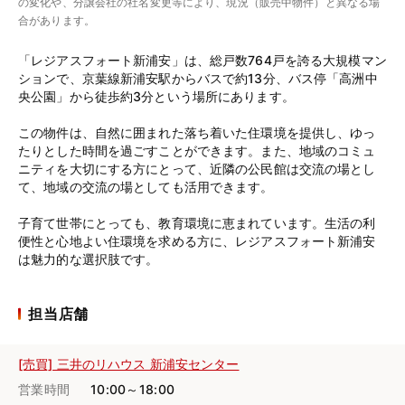
の変化や、分譲会社の社名変更等により、現況（販売中物件）と異なる場
合があります。
「レジアスフォート新浦安」は、総戸数764戸を誇る大規模マン
ションで、京葉線新浦安駅からバスで約13分、バス停「高洲中
央公園」から徒歩約3分という場所にあります。
この物件は、自然に囲まれた落ち着いた住環境を提供し、ゆっ
たりとした時間を過ごすことができます。また、地域のコミュ
ニティを大切にする方にとって、近隣の公民館は交流の場とし
て、地域の交流の場としても活用できます。
子育て世帯にとっても、教育環境に恵まれています。生活の利
便性と心地よい住環境を求める方に、レジアスフォート新浦安
は魅力的な選択肢です。
担当店舗
[売買] 三井のリハウス 新浦安センター
営業時間
10:00～18:00