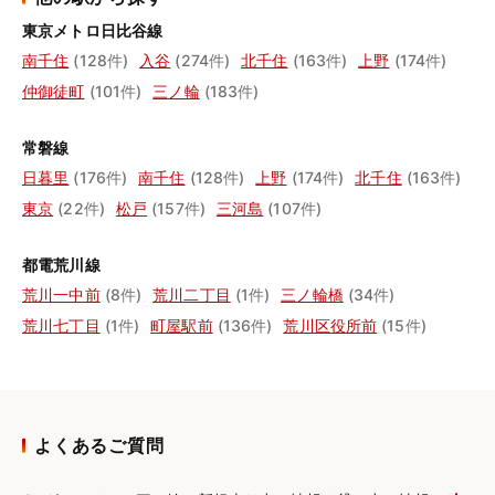
東京メトロ日比谷線
南千住
(128件)
入谷
(274件)
北千住
(163件)
上野
(174件)
仲御徒町
(101件)
三ノ輪
(183件)
常磐線
日暮里
(176件)
南千住
(128件)
上野
(174件)
北千住
(163件)
東京
(22件)
松戸
(157件)
三河島
(107件)
都電荒川線
荒川一中前
(8件)
荒川二丁目
(1件)
三ノ輪橋
(34件)
荒川七丁目
(1件)
町屋駅前
(136件)
荒川区役所前
(15件)
よくあるご質問