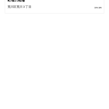
町域の相場
荒川区荒川３丁目
万円~
万円