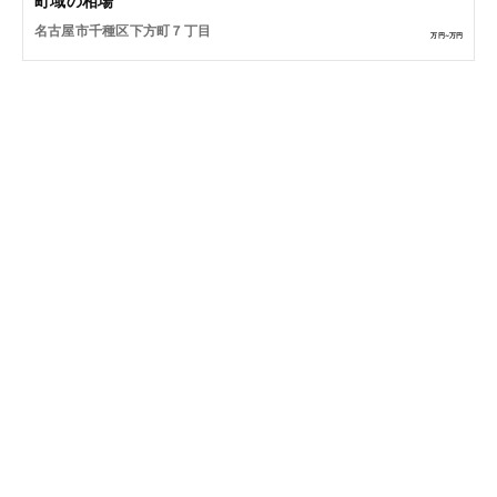
町域の相場
名古屋市千種区下方町７丁目
万円~
万円