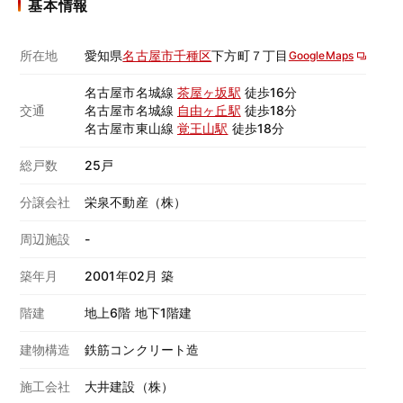
基本情報
所在地
愛知県
名古屋市千種区
下方町７丁目
GoogleMaps
名古屋市名城線
茶屋ヶ坂駅
徒歩16分
交通
名古屋市名城線
自由ヶ丘駅
徒歩18分
名古屋市東山線
覚王山駅
徒歩18分
総戸数
25戸
分譲会社
栄泉不動産（株）
周辺施設
-
築年月
2001年02月 築
階建
地上6階 地下1階建
建物構造
鉄筋コンクリート造
施工会社
大井建設（株）