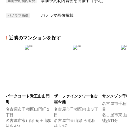
事前予約制内覧会を開催中（予定）
事前予約制内覧会
パノラマ画像掲載
パノラマ画像
近隣のマンションを探す
パークコート覚王山山門
ザ・ファインタワー名古
サンメゾン千
町
屋今池
名古屋市千種
名古屋市千種区山門町１
名古屋市千種区内山３丁
目
丁目
目
名古屋市東山
名古屋市東山線 覚王山駅
名古屋市東山線 今池駅
徒歩11分
徒歩4分
徒歩1分