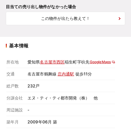
目当ての売り出し物件がなかった場合
この物件が出たら教えて！
基本情報
所在地
愛知県
名古屋市西区
稲生町字杁先
GoogleMaps
交通
名古屋市鶴舞線
庄内通駅
徒歩11分
総戸数
232戸
分譲会社
エヌ・ティ・ティ都市開発（株） 他
周辺施設
-
築年月
2009年06月 築