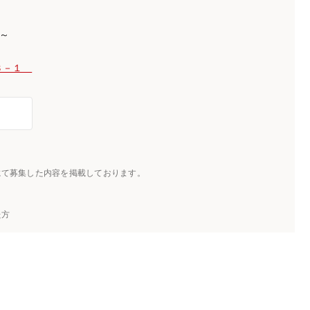
)～
－３－１
にて募集した内容を掲載しております。
た方