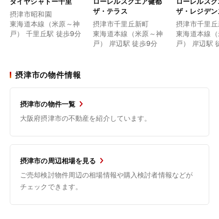
ダイヤシャトー千里
ローレルスクエア健都
ローレルスク
ザ・テラス
ザ・レジデン
摂津市昭和園
東海道本線（米原～神
摂津市千里丘新町
摂津市千里丘
戸） 千里丘駅 徒歩9分
東海道本線（米原～神
東海道本線（
戸） 岸辺駅 徒歩9分
戸） 岸辺駅 
摂津市の物件情報
摂津市の物件一覧
大阪府摂津市の不動産を紹介しています。
摂津市の周辺相場を見る
ご売却検討物件周辺の相場情報や購入検討者情報などが
チェックできます。