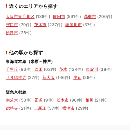
近くのエリアから探す
大阪市東淀川区
(138件)
吹田市
(591件)
高槻市
(200件)
守口市
(79件)
茨木市
(237件)
寝屋川市
(37件)
摂津市
(38件)
他の駅から探す
東海道本線（米原～神戸）
千里丘
(93件)
吹田
(62件)
茨木
(124件)
東淀川
(38件)
ＪＲ総持寺
(27件)
新大阪
(146件)
岸辺
(26件)
阪急京都線
南茨木
(53件)
正雀
(9件)
茨木市
(90件)
相川
(21件)
総持寺
(21件)
上新庄
(57件)
摂津市
(29件)