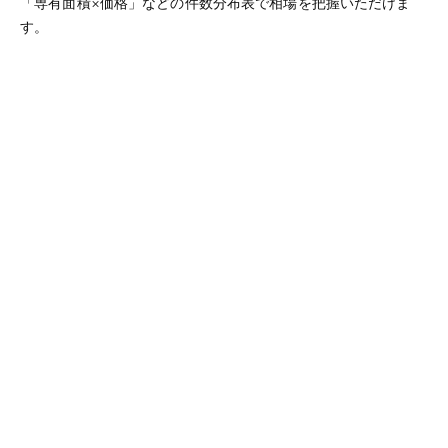
「専有面積×価格」などの件数分布表で相場を把握いただけま
す。