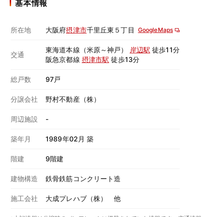
基本情報
所在地
大阪府
摂津市
千里丘東５丁目
GoogleMaps
東海道本線（米原～神戸）
岸辺駅
徒歩11分
交通
阪急京都線
摂津市駅
徒歩13分
総戸数
97戸
分譲会社
野村不動産（株）
周辺施設
-
築年月
1989年02月 築
階建
9階建
建物構造
鉄骨鉄筋コンクリート造
施工会社
大成プレハブ（株） 他