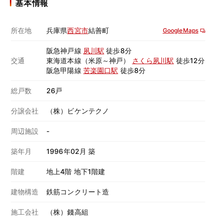
基本情報
所在地
兵庫県
西宮市
結善町
GoogleMaps
阪急神戸線
夙川駅
徒歩8分
交通
東海道本線（米原～神戸）
さくら夙川駅
徒歩12分
阪急甲陽線
苦楽園口駅
徒歩8分
総戸数
26戸
分譲会社
（株）ビケンテクノ
周辺施設
-
築年月
1996年02月 築
階建
地上4階 地下1階建
建物構造
鉄筋コンクリート造
施工会社
（株）錢高組