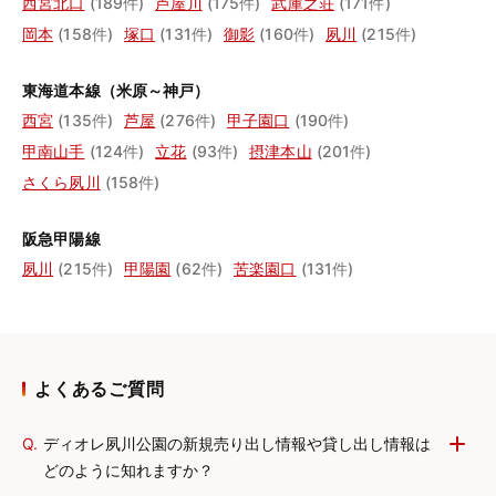
西宮北口
(189件)
芦屋川
(175件)
武庫之荘
(171件)
岡本
(158件)
塚口
(131件)
御影
(160件)
夙川
(215件)
東海道本線（米原～神戸）
西宮
(135件)
芦屋
(276件)
甲子園口
(190件)
甲南山手
(124件)
立花
(93件)
摂津本山
(201件)
さくら夙川
(158件)
阪急甲陽線
夙川
(215件)
甲陽園
(62件)
苦楽園口
(131件)
よくあるご質問
Q.
ディオレ夙川公園の新規売り出し情報や貸し出し情報は
どのように知れますか？