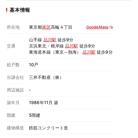
基本情報
所在地
東京都
港区
高輪４丁目
GoogleMaps
山手線
品川駅
徒歩9分
交通
京浜東北・根岸線
品川駅
徒歩9分
東海道本線（東京～熱海）
品川駅
徒歩9分
総戸数
10戸
分譲会社
三井不動産（株）
周辺施設
-
築年月
1986年11月 築
階建
5階建
建物構造
鉄筋コンクリート造