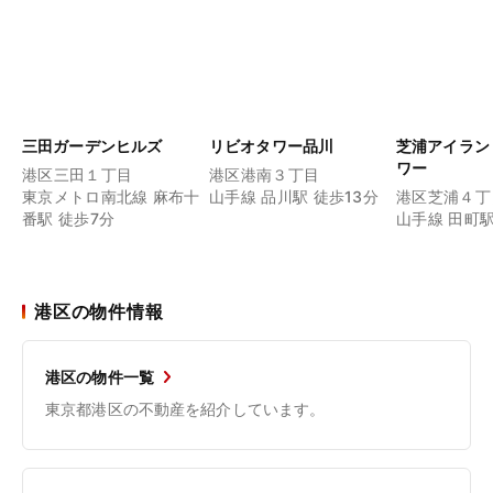
三田ガーデンヒルズ
リビオタワー品川
芝浦アイラン
ワー
港区三田１丁目
港区港南３丁目
東京メトロ南北線 麻布十
山手線 品川駅 徒歩13分
港区芝浦４丁
番駅 徒歩7分
山手線 田町駅
港区の物件情報
港区の物件一覧
東京都港区の不動産を紹介しています。