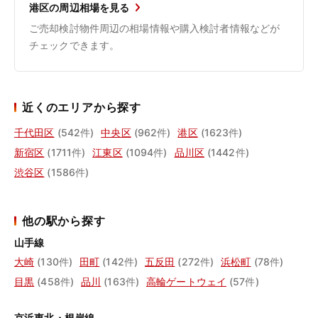
港区の周辺相場を見る
ご売却検討物件周辺の相場情報や購入検討者情報などが
チェックできます。
近くのエリアから探す
千代田区
(542件)
中央区
(962件)
港区
(1623件)
新宿区
(1711件)
江東区
(1094件)
品川区
(1442件)
渋谷区
(1586件)
他の駅から探す
山手線
大崎
(130件)
田町
(142件)
五反田
(272件)
浜松町
(78件)
目黒
(458件)
品川
(163件)
高輪ゲートウェイ
(57件)
京浜東北・根岸線