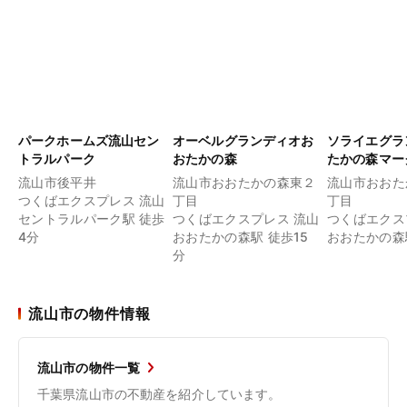
パークホームズ流山セン
オーベルグランディオお
ソライエグラ
トラルパーク
おたかの森
たかの森マー
流山市後平井
流山市おおたかの森東２
流山市おおた
つくばエクスプレス 流山
丁目
丁目
セントラルパーク駅 徒歩
つくばエクスプレス 流山
つくばエクス
4分
おおたかの森駅 徒歩15
おおたかの森
分
流山市の物件情報
流山市の物件一覧
千葉県流山市の不動産を紹介しています。