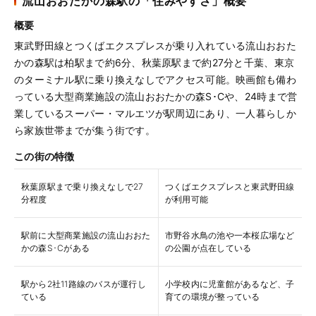
流山おおたかの森駅の「住みやすさ」概要
概要
東武野田線とつくばエクスプレスが乗り入れている流山おおた
かの森駅は柏駅まで約6分、秋葉原駅まで約27分と千葉、東京
のターミナル駅に乗り換えなしでアクセス可能。映画館も備わ
っている大型商業施設の流山おおたかの森S･Cや、24時まで営
業しているスーパー・マルエツが駅周辺にあり、一人暮らしか
ら家族世帯までが集う街です。
この街の特徴
秋葉原駅まで乗り換えなしで27
つくばエクスプレスと東武野田線
分程度
が利用可能
駅前に大型商業施設の流山おおた
市野谷水鳥の池や一本桜広場など
かの森S･Cがある
の公園が点在している
駅から2社11路線のバスが運行し
小学校内に児童館があるなど、子
ている
育ての環境が整っている