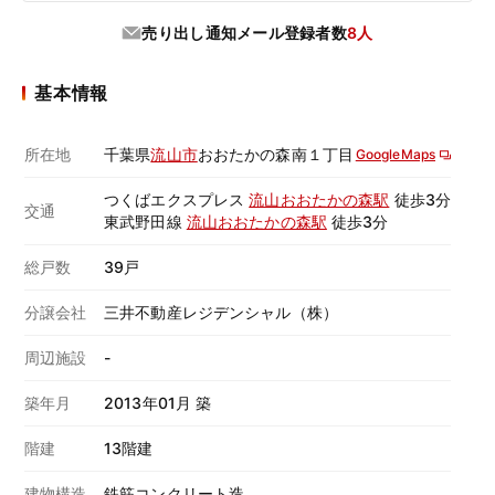
売り出し通知メール登録者数
8人
基本情報
所在地
千葉県
流山市
おおたかの森南１丁目
GoogleMaps
つくばエクスプレス
流山おおたかの森駅
徒歩3分
交通
東武野田線
流山おおたかの森駅
徒歩3分
総戸数
39戸
分譲会社
三井不動産レジデンシャル（株）
周辺施設
-
築年月
2013年01月 築
階建
13階建
建物構造
鉄筋コンクリート造