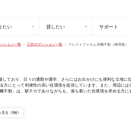
りたい
貸したい
サポート
クレストフォルム高幡不動（棟情報）
ンション一覧
三沢のマンション一覧
接しており、日々の通勤や通学、さらにはお出かけにも便利な立地に位
する方にとって利便性の高い住環境を提供しています。また、周辺には
高幡不動」は、駅チカでありながらも、落ち着いた住環境を求める方に
を見る（5枚）