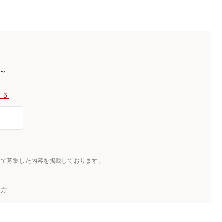
)～
－５
にて募集した内容を掲載しております。
た方