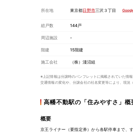
所在地
東京都
日野市
三沢３丁目
Googl
総戸数
144戸
周辺施設
-
階建
15階建
施工会社
（株）淺沼組
※上記情報は分譲時のパンフレットに掲載されていた情報
交通情報の変化や、分譲会社の社名変更等により、現況
高幡不動駅の「住みやすさ」概
概要
京王ライナー（要指定券）から各駅停車まで、