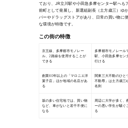
ており、JR立川駅や小田急多摩センター駅へも
前町として発展し、新選組副長（土方歳三）ゆ
パーやドラッグストアがあり、日常の買い物に便
な環境が特徴です。
この街の特徴
京王線、多摩都市モノレー
多摩都市モノレールで
ル、2路線を使用することが
駅、小田急多摩セン
できる
行ける
創業60年以上の「マロニエ洋
関東三大不動のひと
菓子店」ほか地域の名店があ
不動尊」は土方歳三
る
名刹
坂の多い住宅地では、買い物
周辺に大学が多く、
など、車がないと若干不便に
ーの悪い学生が騒ぐ
なる
る