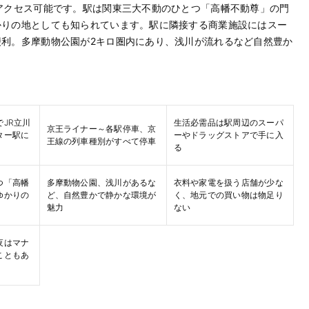
アクセス可能です。駅は関東三大不動のひとつ「高幡不動尊」の門
かりの地としても知られています。駅に隣接する商業施設にはスー
利。多摩動物公園が2キロ圏内にあり、浅川が流れるなど自然豊か
JR立川
生活必需品は駅周辺のスーパ
京王ライナー～各駅停車、京
ター駅に
ーやドラッグストアで手に入
王線の列車種別がすべて停車
る
つ「高幡
多摩動物公園、浅川があるな
衣料や家電を扱う店舗が少な
ゆかりの
ど、自然豊かで静かな環境が
く、地元での買い物は物足り
魅力
ない
夜はマナ
こともあ