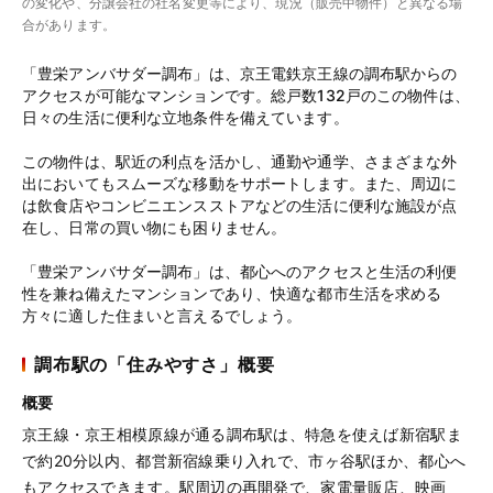
の変化や、分譲会社の社名変更等により、現況（販売中物件）と異なる場
合があります。
「豊栄アンバサダー調布」は、京王電鉄京王線の調布駅からの
アクセスが可能なマンションです。総戸数132戸のこの物件は、
日々の生活に便利な立地条件を備えています。
この物件は、駅近の利点を活かし、通勤や通学、さまざまな外
出においてもスムーズな移動をサポートします。また、周辺に
は飲食店やコンビニエンスストアなどの生活に便利な施設が点
在し、日常の買い物にも困りません。
「豊栄アンバサダー調布」は、都心へのアクセスと生活の利便
性を兼ね備えたマンションであり、快適な都市生活を求める
方々に適した住まいと言えるでしょう。
調布駅の「住みやすさ」概要
概要
京王線・京王相模原線が通る調布駅は、特急を使えば新宿駅ま
で約20分以内、都営新宿線乗り入れで、市ヶ谷駅ほか、都心へ
もアクセスできます。駅周辺の再開発で、家電量販店、映画