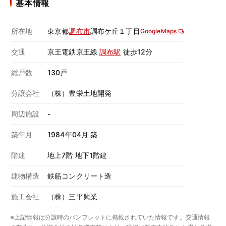
基本情報
所在地
東京都
調布市
調布ケ丘１丁目
GoogleMaps
交通
京王電鉄京王線
調布駅
徒歩12分
総戸数
130戸
分譲会社
（株）豊栄土地開発
周辺施設
-
築年月
1984年04月 築
階建
地上7階 地下1階建
建物構造
鉄筋コンクリート造
施工会社
（株）三平興業
※上記情報は分譲時のパンフレットに掲載されていた情報です。交通情報