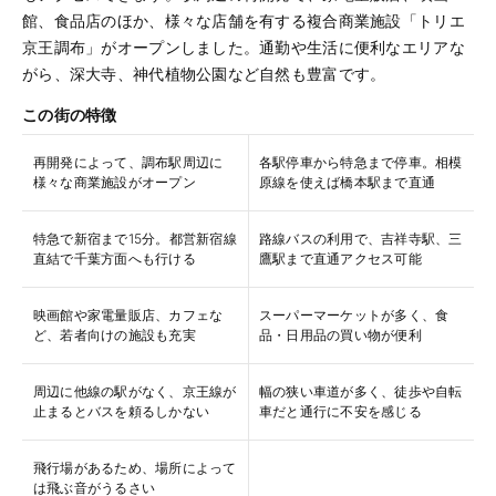
館、食品店のほか、様々な店舗を有する複合商業施設「トリエ
京王調布」がオープンしました。通勤や生活に便利なエリアな
がら、深大寺、神代植物公園など自然も豊富です。
この街の特徴
再開発によって、調布駅周辺に
各駅停車から特急まで停車。相模
様々な商業施設がオープン
原線を使えば橋本駅まで直通
特急で新宿まで15分。都営新宿線
路線バスの利用で、吉祥寺駅、三
直結で千葉方面へも行ける
鷹駅まで直通アクセス可能
映画館や家電量販店、カフェな
スーパーマーケットが多く、食
ど、若者向けの施設も充実
品・日用品の買い物が便利
周辺に他線の駅がなく、京王線が
幅の狭い車道が多く、徒歩や自転
止まるとバスを頼るしかない
車だと通行に不安を感じる
飛行場があるため、場所によって
は飛ぶ音がうるさい