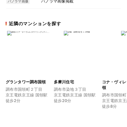
パノラマ画像掲載
パノラマ画像
近隣のマンションを探す
グランタワー調布国領
多摩川住宅
コナ・ヴィレ
領
調布市国領町２丁目
調布市染地３丁目
京王電鉄京王線 国領駅
京王電鉄京王線 国領駅
調布市国領町
徒歩2分
徒歩20分
京王電鉄京王
徒歩8分