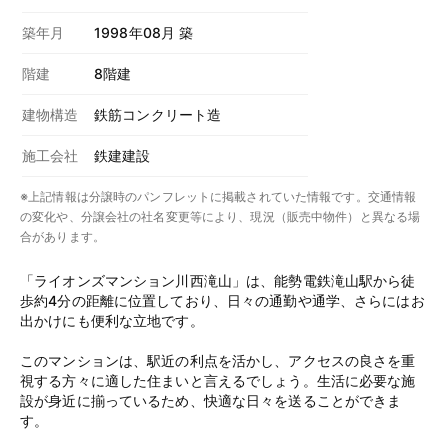
築年月
1998年08月 築
階建
8階建
建物構造
鉄筋コンクリート造
施工会社
鉄建建設
※上記情報は分譲時のパンフレットに掲載されていた情報です。交通情報
の変化や、分譲会社の社名変更等により、現況（販売中物件）と異なる場
合があります。
「ライオンズマンション川西滝山」は、能勢電鉄滝山駅から徒
歩約4分の距離に位置しており、日々の通勤や通学、さらにはお
出かけにも便利な立地です。
このマンションは、駅近の利点を活かし、アクセスの良さを重
視する方々に適した住まいと言えるでしょう。生活に必要な施
設が身近に揃っているため、快適な日々を送ることができま
す。