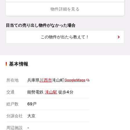
物件詳細を見る
目当ての売り出し物件がなかった場合
この物件が出たら教えて！
基本情報
所在地
兵庫県
川西市
滝山町
GoogleMaps
交通
能勢電鉄
滝山駅
徒歩4分
総戸数
69戸
分譲会社
大京
周辺施設
-