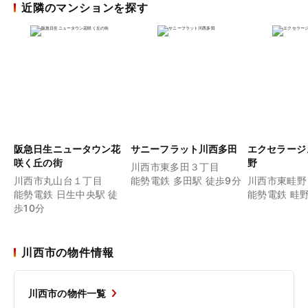
近隣のマンションを探す
阪急日生ニュータウン花
サニーフラット川西多田
エクセラージ
咲く丘の街
野
川西市東多田３丁目
川西市丸山台１丁目
能勢電鉄 多田駅 徒歩9分
川西市東畦野
能勢電鉄 日生中央駅 徒
能勢電鉄 畦野
歩10分
川西市の物件情報
川西市の物件一覧