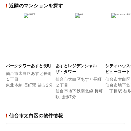
近隣のマンションを探す
パークタワーあすと長町
あすとレジデンシャル
シティハウス
ザ・タワー
ビューコート
仙台市太白区あすと長町
１丁目
仙台市太白区あすと長町
仙台市太白区
東北本線 長町駅 徒歩2分
２丁目
仙台市地下鉄
仙台市地下鉄南北線 長町
一丁目駅 徒歩
駅 徒歩7分
仙台市太白区の物件情報