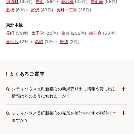
河原町
(35件)
長町
(59件)
愛宕橋
(32件)
長町南
(58件)
五橋
(61件)
富沢
(43件)
長町一丁目
(28件)
東北本線
長町
(59件)
太子堂
(25件)
仙台
(209件)
南仙台
(56件)
東仙台
(21件)
名取
(12件)
岩切
(3件)
よくあるご質問
Q.
シティハウス長町新都心の新規売り出し情報や貸し出し
情報はどのように知れますか？
Q.
シティハウス長町新都心の売却を検討中ですが相談でき
ますか？