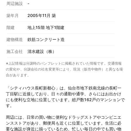
周辺施設
-
築年月
2005年11月 築
階建
地上15階 地下1階建
建物構造
鉄筋コンクリート造
施工会社
清水建設（株）
※上記情報は分譲時のパンフレットに掲載されていた情報です。交通情報
の変化や、分譲会社の社名変更等により、現況（販売中物件）と異なる場
合があります。
「シティハウス長町新都心」は、仙台市地下鉄南北線の長町一
丁目駅に近接しており、日々の通勤や通学、さらにはお出かけ
にも便利な立地に位置しています。総戸数162戸のマンションで
す。
周辺には、日常の買い物に便利なドラッグストアやコンビニエ
ンスストアがあり、郵便局も近くに位置しています。生活に必
要な施設が身近に揃っているため、忙しい毎日の中でも買い物