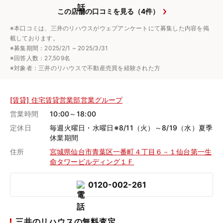
この店舗の口コミを見る（4件）
※本口コミは、三井のリハウスがウェブアンケートにて募集した内容を掲
載しております。
※募集期間：2025/2/1 ~ 2025/3/31
※回答人数：27,509名
※対象者：三井のリハウスで不動産売買を経験された方
[賃貸] 住宅賃貸営業部営業グループ
営業時間
10:00～18:00
定休日
毎週火曜日・水曜日※8/11（火）～8/19（水）夏季
休業期間
住所
宮城県仙台市青葉区一番町４丁目６－１仙台第一生
命タワービルディング１Ｆ
0120-002-261
三井のリハウスの無料査定