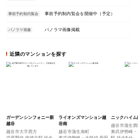
事前予約制内覧会を開催中（予定）
事前予約制内覧会
パノラマ画像掲載
パノラマ画像
近隣のマンションを探す
ガーデンシンフォニー新
ライオンズマンション越
ニックハイム
越谷
谷南
越谷市蒲生茜
越谷市大字西方
越谷市蒲生南町
東武伊勢崎・
武蔵野線 南越谷駅 徒歩
東武伊勢崎・大師線 新田
駅 徒歩5分