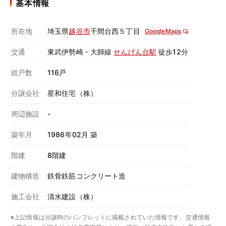
基本情報
所在地
埼玉県
越谷市
千間台西５丁目
GoogleMaps
交通
東武伊勢崎・大師線
せんげん台駅
徒歩12分
総戸数
116戸
分譲会社
星和住宅（株）
周辺施設
-
築年月
1986年02月 築
階建
8階建
建物構造
鉄骨鉄筋コンクリート造
施工会社
清水建設（株）
※上記情報は分譲時のパンフレットに掲載されていた情報です。交通情報