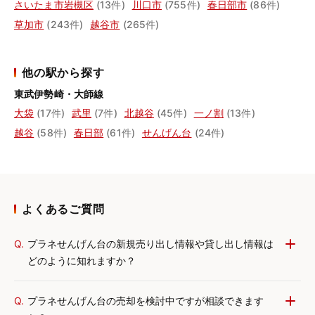
さいたま市岩槻区
(13件)
川口市
(755件)
春日部市
(86件)
草加市
(243件)
越谷市
(265件)
他の駅から探す
東武伊勢崎・大師線
大袋
(17件)
武里
(7件)
北越谷
(45件)
一ノ割
(13件)
越谷
(58件)
春日部
(61件)
せんげん台
(24件)
よくあるご質問
Q.
プラネせんげん台の新規売り出し情報や貸し出し情報は
どのように知れますか？
Q.
プラネせんげん台の売却を検討中ですが相談できます