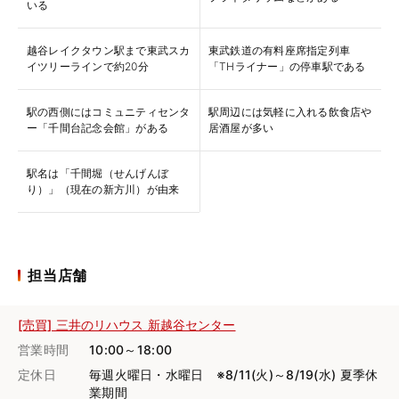
いる
越谷レイクタウン駅まで東武スカ
東武鉄道の有料座席指定列車
イツリーラインで約20分
「THライナー」の停車駅である
駅の西側にはコミュニティセンタ
駅周辺には気軽に入れる飲食店や
ー「千間台記念会館」がある
居酒屋が多い
駅名は「千間堀（せんげんぼ
り）」（現在の新方川）が由来
担当店舗
[売買] 三井のリハウス 新越谷センター
営業時間
10:00～18:00
定休日
毎週火曜日・水曜日 ※8/11(火)～8/19(水) 夏季休
業期間