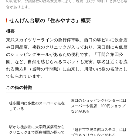
の変化や、分譲会社の社名変更等により、現況（販売中物件）と異なる場
合があります。
せんげん台駅の「住みやすさ」概要
概要
東武スカイツリーラインの急行停車駅。西口の駅ビルに飲食店
や日用品店、複数のクリニックが入っており、東口側にも低層
のショッピングモールがあるため便利です。「千間台第四公
園」など、自然を感じられるスポットも充実。駅名は近くを流
れる新方川（当時の千間堀）に由来し、川沿いは桜の名所とし
て知られています。
この街の特徴
東口のショッピングセンターには
徒歩圏内に多数のスーパーが点在
スーパーや書店、100円ショップ
している
などがある
駅から徒歩圏に大学附属病院から
「越谷市立児童館コスモス」には
クリニックまで医療機関が揃って
プラネタリウムなどがある