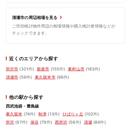
清瀬市の周辺相場を見る
ご売却検討物件周辺の相場情報や購入検討者情報などが
チェックできます。
近くのエリアから探す
所沢市
(321件)
新座市
(155件)
東村山市
(183件)
清瀬市
(59件)
東久留米市
(96件)
他の駅から探す
西武池袋・豊島線
東久留米
(74件)
秋津
(13件)
ひばりヶ丘
(102件)
所沢
(97件)
保谷
(79件)
西所沢
(56件)
清瀬
(84件)