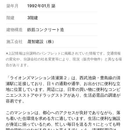
築年月
1992年01月 築
階建
3階建
建物構造
鉄筋コンクリート造
施工会社
晟智建設（株）
※上記情報は分譲時のパンフレットに掲載されていた情報です。交通情報
の変化や、分譲会社の社名変更等により、現況（販売中物件）と異なる場
合があります。
「ライオンズマンション清瀬第２」は、西武池袋・豊島線の清
瀬駅に近接しており、日々の通勤や通学、お出かけに便利な立
地に位置しています。周辺には、日常の買い物に便利なコンビ
ニエンスストアやドラッグストアがあり、生活必需品の調達が
容易です。
このマンションは、都心へのアクセスが良好でありながら、落
ち着いた住環境を求める方に適しています。生活に便利な施設
が身近に揃っているため、忙しい毎日を送る方々にとっても時
間の節約につながる住まいと言えるでしょう。清瀬駅周辺は、