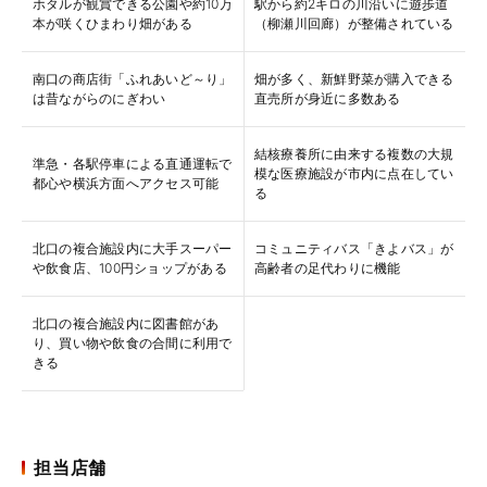
ホタルが観賞できる公園や約10万
駅から約2キロの川沿いに遊歩道
本が咲くひまわり畑がある
（柳瀬川回廊）が整備されている
南口の商店街「ふれあいど～り」
畑が多く、新鮮野菜が購入できる
は昔ながらのにぎわい
直売所が身近に多数ある
結核療養所に由来する複数の大規
準急・各駅停車による直通運転で
模な医療施設が市内に点在してい
都心や横浜方面へアクセス可能
る
北口の複合施設内に大手スーパー
コミュニティバス「きよバス」が
や飲食店、100円ショップがある
高齢者の足代わりに機能
北口の複合施設内に図書館があ
り、買い物や飲食の合間に利用で
きる
担当店舗