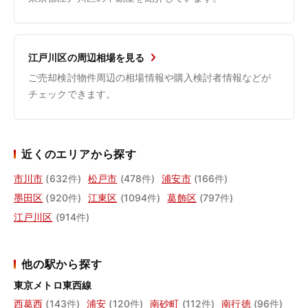
江戸川区の周辺相場を見る
ご売却検討物件周辺の相場情報や購入検討者情報などが
チェックできます。
近くのエリアから探す
市川市
(632件)
松戸市
(478件)
浦安市
(166件)
墨田区
(920件)
江東区
(1094件)
葛飾区
(797件)
江戸川区
(914件)
他の駅から探す
東京メトロ東西線
西葛西
(143件)
浦安
(120件)
南砂町
(112件)
南行徳
(96件)