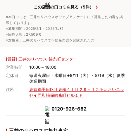
この店舗の口コミを見る（5件）
※本口コミは、三井のリハウスがウェブアンケートにて募集した内容を掲
載しております。
※募集期間：2025/2/1 ~ 2025/3/31
※回答人数：27,509名
※対象者：三井のリハウスで不動産売買を経験された方
[賃貸] 三井のリハウス 錦糸町センター
営業時間
10:00～18:00
定休日
毎週火曜日・水曜日※8/11（火）～8/19（水）夏季
休業期間
住所
東京都墨田区江東橋４丁目２９－１２あいおいニッ
セイ同和損保錦糸町ビル１Ｆ
0120-926-682
三井のリハウスの無料査定