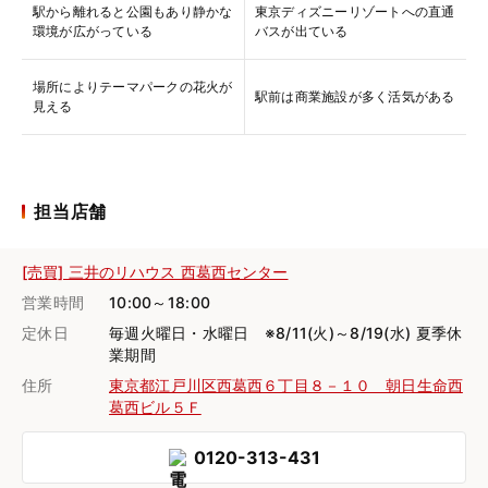
駅から離れると公園もあり静かな
東京ディズニーリゾートへの直通
環境が広がっている
バスが出ている
場所によりテーマパークの花火が
駅前は商業施設が多く活気がある
見える
担当店舗
[売買] 三井のリハウス 西葛西センター
営業時間
10:00～18:00
定休日
毎週火曜日・水曜日 ※8/11(火)～8/19(水) 夏季休
業期間
住所
東京都江戸川区西葛西６丁目８－１０ 朝日生命西
葛西ビル５Ｆ
0120-313-431