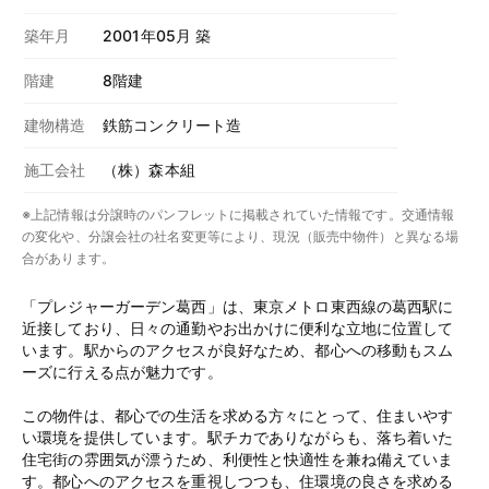
築年月
2001年05月 築
階建
8階建
建物構造
鉄筋コンクリート造
施工会社
（株）森本組
※上記情報は分譲時のパンフレットに掲載されていた情報です。交通情報
の変化や、分譲会社の社名変更等により、現況（販売中物件）と異なる場
合があります。
「プレジャーガーデン葛西」は、東京メトロ東西線の葛西駅に
近接しており、日々の通勤やお出かけに便利な立地に位置して
います。駅からのアクセスが良好なため、都心への移動もスム
ーズに行える点が魅力です。
この物件は、都心での生活を求める方々にとって、住まいやす
い環境を提供しています。駅チカでありながらも、落ち着いた
住宅街の雰囲気が漂うため、利便性と快適性を兼ね備えていま
す。都心へのアクセスを重視しつつも、住環境の良さを求める