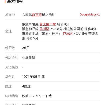
基本情報
所在地
兵庫県
西宮市
樋之池町
GoogleMaps
阪急甲陽線
苦楽園口駅
徒歩9分
阪急神戸線
夙川駅
バス8分 樋之池公園前 停歩4分
交通
東海道本線（米原～神戸）
芦屋駅
バス18分 苦楽園
麓 停歩5分
総戸数
26戸
分譲会社
小堀住研
周辺施設
-
築年月
1974年05月 築
階建
4階建
建物構造
鉄筋コンクリート造