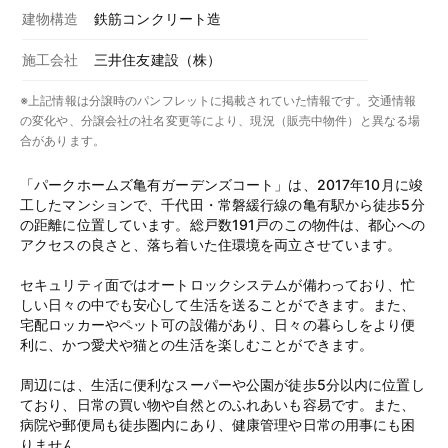
建物構造
鉄筋コンクリート造
施工会社
三井住友建設（株）
※上記情報は分譲時のパンフレットに掲載されていた情報です。交通情報
の変化や、分譲会社の社名変更等により、現況（販売中物件）と異なる場
合があります。
「パークホームズ亀有ガーデンズコート」は、2017年10月に竣
工したマンションで、千代田・常磐緩行線の亀有駅から徒歩5分
の距離に位置しています。総戸数191戸のこの物件は、都心への
アクセスの良さと、落ち着いた住環境を両立させています。
セキュリティ面ではオートロックシステムが備わっており、忙
しい日々の中でも安心して生活を送ることができます。また、
宅配ロッカーやペット可の設備があり、日々の暮らしをより便
利に、かつ愛犬や猫との生活を楽しむことができます。
周辺には、生活に便利なスーパーや公園が徒歩5分以内に位置し
ており、日常の買い物や自然とのふれあいも容易です。また、
病院や郵便局も徒歩圏内にあり、健康管理や日常の用事にも困
りません。