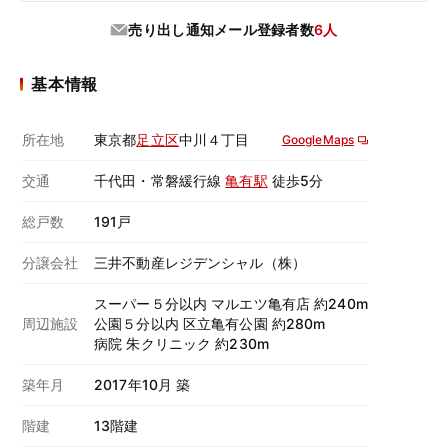
売り出し通知メール登録者数
6人
基本情報
所在地
東京都
足立区
中川４丁目
GoogleMaps
交通
千代田・常磐緩行線
亀有駅
徒歩5分
総戸数
191戸
分譲会社
三井不動産レジデンシャル（株）
スーパー５分以内 マルエツ亀有店 約240m
周辺施設
公園５分以内 区立亀有公園 約280m
病院 朱クリニック 約230m
築年月
2017年10月 築
階建
13階建