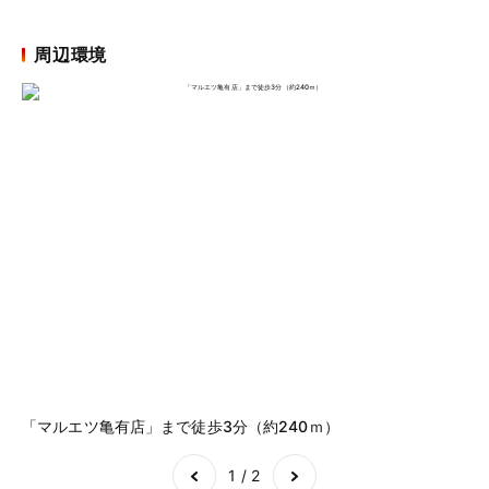
周辺環境
「マルエツ亀有店」まで徒歩3分（約240ｍ）
「
Item
1
of
2
1 / 2