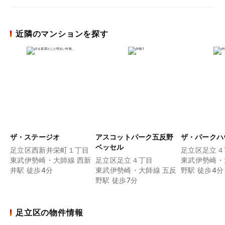
近隣のマンションを探す
ザ・ステージオ
アスコットパーク五反野
ザ・パークハ
ベッセル
足立区西新井栄町１丁目
足立区足立４
東武伊勢崎・大師線 西新
足立区足立４丁目
東武伊勢崎・
井駅 徒歩4分
東武伊勢崎・大師線 五反
野駅 徒歩4分
野駅 徒歩7分
足立区の物件情報