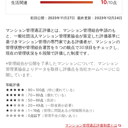
10
生活関連
/10点
初回公開：2023年11月27日
最終更新：2023年12月24日
マンション管理適正評価とは、マンション管理組合申請のも
と、一般社団法人マンション管理業協会が策定した評価基準に
基づきマンション管理の専門家である評価者が、マンションの
管理状態や管理組合運営を５つの観点で30項目をチェックし、
現在の管理状況を６段階で評価した制度です。
※管理組合が公開を了承したマンションについて、マンション
管理業協会よりデータを取得し評価点を当社ホームページに公
開しています。
等級評価
★★★★★：90～100点
（特に優れている）
★★★★☆：70～89点
（優れている）
★★★☆☆：50～69点
（良好）
★★☆☆☆：20～49点
（一部改善が必要）
★☆☆☆☆：1～19点
（管理に問題あるが情報開示あり）
☆☆☆☆☆：0点以下
（管理不全の疑いあり）
マンション管理適正評価制度とは