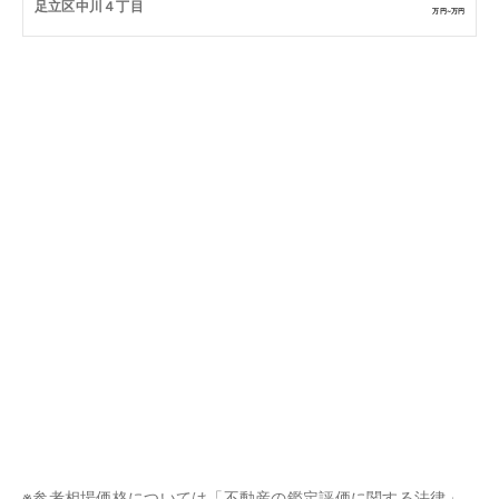
足立区中川４丁目
万円~
万円
※参考相場価格については「不動産の鑑定評価に関する法律」