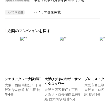
事前予約制内覧会
パノラマ画像掲載
パノラマ画像
近隣のマンションを探す
シエリアタワー大阪堀江
大阪ひびきの街ザ・サン
プレミストタ
クタスタワー
大阪市西区南堀江３丁目
大阪市西区靱
阪神なんば線 桜川駅 徒
大阪市西区新町１丁目
大阪メトロ四
歩4分
大阪メトロ長堀鶴見緑地
駅 徒歩1分
線 西大橋駅 徒歩5分