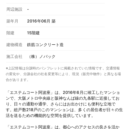
周辺施設
-
築年月
2016年06月 築
階建
15階建
建物構造
鉄筋コンクリート造
施工会社
（株）ノバック
※上記情報は分譲時のパンフレットに掲載されていた情報です。交通情報
の変化や、分譲会社の社名変更等により、現況（販売中物件）と異なる場
合があります。
「エステムコート阿波座」は、2016年6月に竣工したマンショ
ンで、大阪メトロ中央線と阪神なんば線の九条駅に近接してお
り、日々の通勤や通学、さらにはお出かけにも便利な立地で
す。総戸数218戸のこのマンションは、多くの居住者が日々の生
活を送るための機能的な空間を提供しています。
「エステムコート阿波座」は、都心へのアクセスの良さを活か