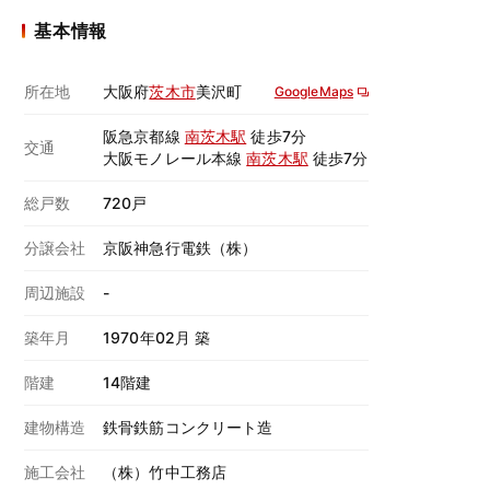
基本情報
所在地
大阪府
茨木市
美沢町
GoogleMaps
阪急京都線
南茨木駅
徒歩7分
交通
大阪モノレール本線
南茨木駅
徒歩7分
総戸数
720戸
分譲会社
京阪神急行電鉄（株）
周辺施設
-
築年月
1970年02月 築
階建
14階建
建物構造
鉄骨鉄筋コンクリート造
施工会社
（株）竹中工務店