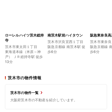
ローレルハイツ茨木総持
南茨木駅前ハイタウン
阪急東奈良高
寺
茨木市沢良宜西１丁目
茨木市東奈良
茨木市東太田１丁目
阪急京都線 南茨木駅 徒
阪急京都線 
東海道本線（米原～神
歩6分
歩6分
戸） ＪＲ総持寺駅 徒歩
13分
茨木市の物件情報
茨木市の物件一覧
大阪府茨木市の不動産を紹介しています。