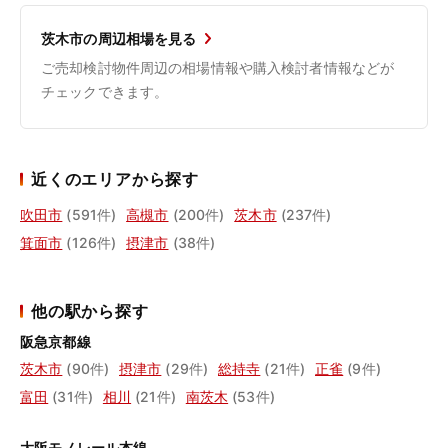
茨木市の周辺相場を見る
ご売却検討物件周辺の相場情報や購入検討者情報などが
チェックできます。
近くのエリアから探す
吹田市
(591件)
高槻市
(200件)
茨木市
(237件)
箕面市
(126件)
摂津市
(38件)
他の駅から探す
阪急京都線
茨木市
(90件)
摂津市
(29件)
総持寺
(21件)
正雀
(9件)
富田
(31件)
相川
(21件)
南茨木
(53件)
大阪モノレール本線