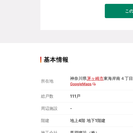
こ
基本情報
神奈川県
茅ヶ崎市
東海岸南４丁目
所在地
GoogleMaps
総戸数
111戸
周辺施設
-
階建
地上4階 地下1階建
施工会社
馬淵建設（株）