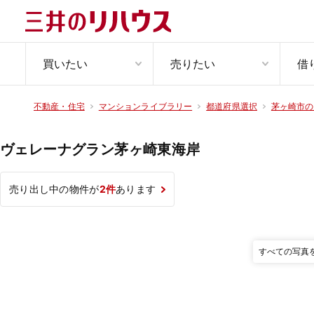
買いたい
売りたい
借
不動産・住宅
マンションライブラリー
都道府県選択
茅ヶ崎市の
ヴェレーナグラン茅ヶ崎東海岸
売り出し中の物件が
2件
あります
すべての写真