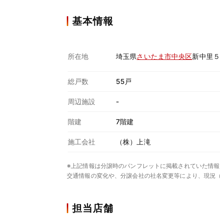
基本情報
所在地
埼玉県
さいたま市中央区
新中里５
総戸数
55戸
周辺施設
-
階建
7階建
施工会社
（株）上滝
※上記情報は分譲時のパンフレットに掲載されていた情報
交通情報の変化や、分譲会社の社名変更等により、現況
担当店舗