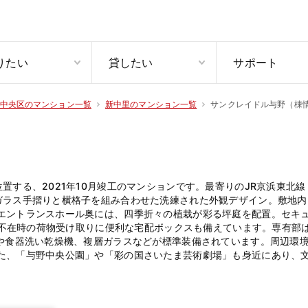
りたい
貸したい
サポート
サンクレイドル与野（棟
中央区のマンション一覧
新中里のマンション一覧
置する、2021年10月竣工のマンションです。最寄りのJR京浜東北
ガラス手摺りと横格子を組み合わせた洗練された外観デザイン。敷地内
エントランスホール奥には、四季折々の植栽が彩る坪庭を配置。セキ
入。不在時の荷物受け取りに便利な宅配ボックスも備えています。専有部
房や食器洗い乾燥機、複層ガラスなどが標準装備されています。周辺環
た、「与野中央公園」や「彩の国さいたま芸術劇場」も身近にあり、