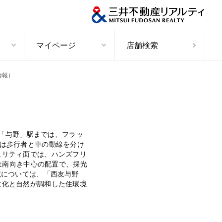
マイページ
店舗検索
情報）
線「与野」駅までは、フラッ
は歩行者と車の動線を分け
ュリティ面では、ハンズフリ
は南向き中心の配置で、採光
境については、「西友与野
文化と自然が調和した住環境