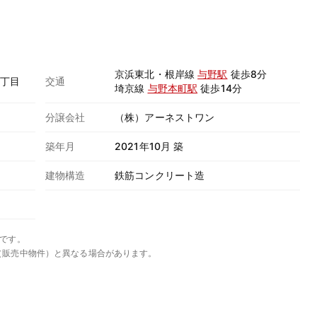
京浜東北・根岸線
与野駅
徒歩8分
丁目
交通
埼京線
与野本町駅
徒歩14分
分譲会社
（株）アーネストワン
築年月
2021年10月 築
建物構造
鉄筋コンクリート造
です。
（販売中物件）と異なる場合があります。