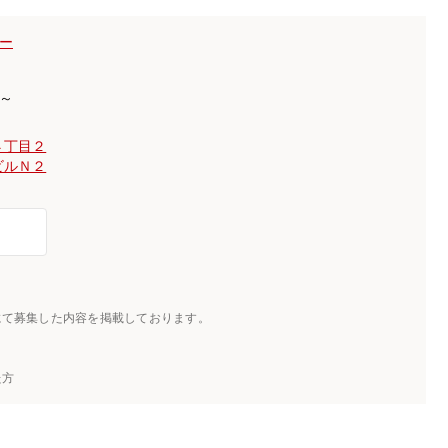
ター
)～
４丁目２
ビルＮ２
にて募集した内容を掲載しております。
た方