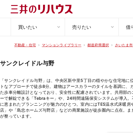
買いたい
売りたい
借
不動産・住宅
マンションライブラリー
都道府県選択
さいたま市
サンクレイドル与野
「サンクレイドル与野」は、中央区新中里5丁目の穏やかな住宅地に位
トなアプローチで徒歩8分。建物はアースカラーのタイルを基調に、
た歩車分離設計となっており、安全性に配慮されています。共用部の
ーで解錠できる「Tebraキー」や、24時間遠隔保安システムが導
に恵まれたプランニングが魅力のひとつ。室内にはTES温水式床暖
店」や「島忠ホームズ与野店」などの商業施設が徒歩圏内に点在。ま
が整っています。