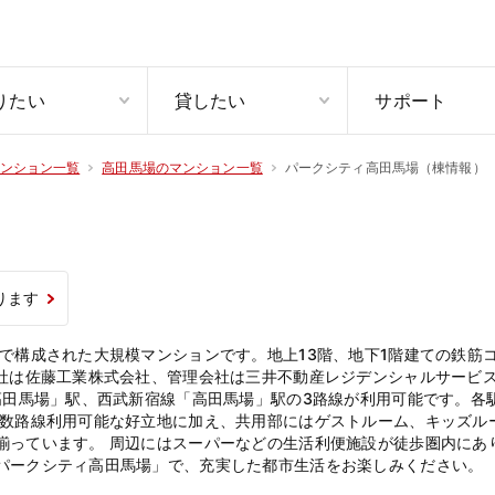
りたい
貸したい
サポート
パークシティ高田馬場（棟情報）
ンション一覧
高田馬場のマンション一覧
ります
で構成された大規模マンションです。地上13階、地下1階建ての鉄筋
会社は佐藤工業株式会社、管理会社は三井不動産レジデンシャルサービ
高田馬場」駅、西武新宿線「高田馬場」駅の3路線が利用可能です。各駅
複数路線利用可能な好立地に加え、共用部にはゲストルーム、キッズル
揃っています。 周辺にはスーパーなどの生活利便施設が徒歩圏内にあ
パークシティ高田馬場」で、充実した都市生活をお楽しみください。