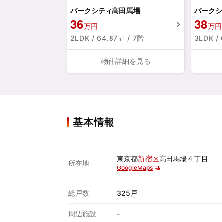
パークシティ高田馬場
パークシ
36
38
万円
万円
2LDK / 64.87㎡ / 7階
3LDK /
物件詳細を見る
基本情報
東京都
新宿区
高田馬場４丁目
所在地
GoogleMaps
総戸数
325戸
周辺施設
-