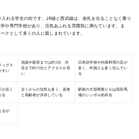
り入れる学生の街です。JR線と西武線は、改札を出ることなく乗り
大学や専門学校があり、活気あふれる雰囲気に満ちています。ま
マークとして多くの人に親しまれています。
池袋や新宿までは約5分、渋
日本語学校や外国料理の店が
ラッグス
谷まで約10分とアクセスが良
多く、外国人も多く住んでい
やすい
い
る
川が近く
古くからの住民も多く、若者
駅前の大型商業ビルは高田馬
める
と高齢者が共存している
場のシンボル的存在
あるが、