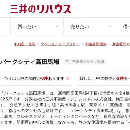
買いたい
売りたい
借
不動産・住宅
マンションライブラリー
都道府県選択
新宿区のマ
パークシティ高田馬場
三井不動産グループ分譲
売り出し中の物件が
6件
あります
貸し出し中の物件が
2件
あ
「パークシティ高田馬場」は、新宿区高田馬場4丁目に位置する全4棟
325戸です。分譲会社は三井不動産レジデンシャル株式会社、施工
す。 交通アクセスはJR山手線「高田馬場」駅、東京メトロ東西線「
り、都心へのアクセスも良好です。 「パークシティ高田馬場」は、
上庭園、マルチスタジオ、ミーティングスペースなど、多彩な施設が
せます。新宿区の中心に位置しながらも、静かな住環境を提供する「