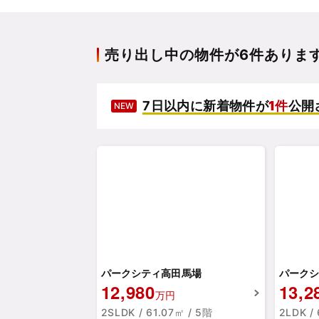
売り出し中の物件が6件ありま
7日以内に新着物件が
1件
公開
NEW
パークシティ高田馬場
パークシ
12,980
13,2
万円
2SLDK / 61.07㎡ / 5階
2LDK /