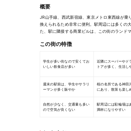
概要
JR山手線、西武新宿線、東京メトロ東西線が乗
換えられるため非常に便利。駅周辺には多くの
た、駅に隣接する商業ビルは、この街のランド
この街の特徴
学生が多い街なので安くてお
近隣にスーパーやド
いしい飲食店が多い
トアが多く、生活し
週末の駅前は、学生やサラリ
桜の名所である神田
ーマンが多く賑やか
にあり、散策も楽し
自然が少なく、交通量も多い
駅周辺には駐輪場は
ので空気が良くない
満杯になりやすい