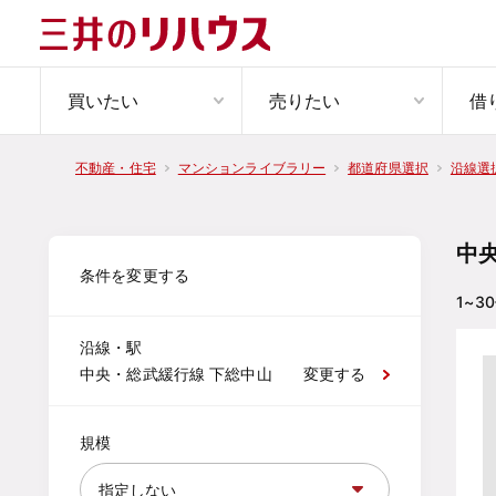
買いたい
売りたい
借
不動産・住宅
マンションライブラリー
都道府県選択
沿線選
中
条件を変更する
1~30
沿線・駅
中央・総武緩行線 下総中山
変更する
規模