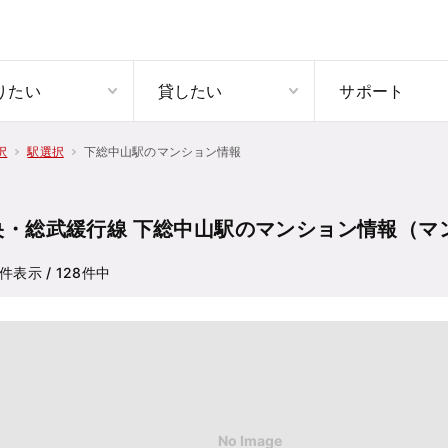
りたい
貸したい
サポート
下総中山駅のマンション情報
択
駅選択
央・総武緩行線 下総中山駅のマンション情報（マ
件表示
/ 128
件中
No Image