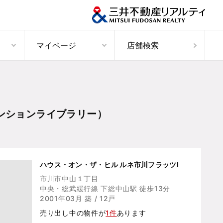
マイページ
店舗検索
ンションライブラリー）
ハウス・オン・ザ・ヒル ルネ市川フラッツⅠ
市川市中山１丁目
中央・総武緩行線 下総中山駅 徒歩13分
2001年03月 築 / 12戸
売り出し中の物件が
1件
あります