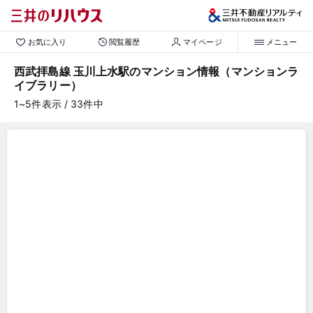
お気に入り
閲覧履歴
マイページ
メニュー
西武拝島線 玉川上水駅のマンション情報（マンションラ
イブラリー）
1~5
件表示
/ 33
件中