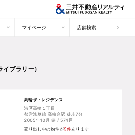
マイページ
店舗検索
ライブラリー）
高輪ザ・レジデンス
港区高輪１丁目
都営浅草線 高輪台駅 徒歩7分
2005年10月 築 / 574戸
売り出し中の物件が
9件
あります