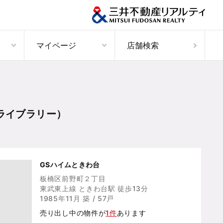
マイページ
店舗検索
ライブラリー）
GSハイムときわ台
板橋区前野町２丁目
東武東上線 ときわ台駅 徒歩13分
1985年11月 築 / 57戸
売り出し中の物件が
1件
あります