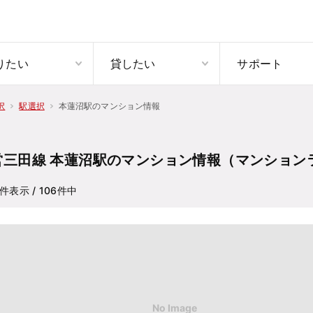
りたい
貸したい
サポート
本蓮沼駅のマンション情報
択
駅選択
営三田線 本蓮沼駅のマンション情報（マンション
件表示
/ 106
件中
No Image