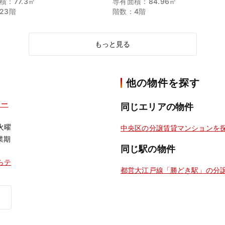
積：77.3㎡
専有面積：84.96㎡
23階
階数：4階
もっと見る
他の物件を探す
ター
同じエリアの物件
火曜
中央区の分譲賃貸マンションを
業期
同じ駅の物件
らテ
都営大江戸線「勝どき駅」の分