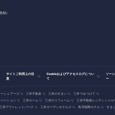
売却）
サイトご利用上の注
Cookieおよびアクセスログについ
ソー
意
て
ー
カーシェアーズ
三井不動産
三井のすまい
三井でみつけて
ノベーション
三井ホーム
三井のリフォーム
三井不動産レジデンシャル
三井アウトレットパーク
三井ガーデンホテルズ
鳥羽国際ホテル
すま