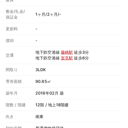
敷金/礼金/
1ヶ月/2ヶ月/-
保証金
更新料
-
償却
-
地下鉄空港線
藤崎駅
徒歩3分
交通
地下鉄空港線
室見駅
徒歩6分
間取り
3LDK
専有面積
90.65㎡
築年月
2016年02月 築
階数 / 階建
12階 / 地上18階建
向き
南東