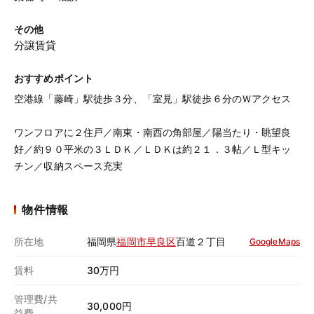
その他
分譲賃貸
おすすめポイント
空港線「藤崎」駅徒歩３分、「室見」駅徒歩６分のＷアクセス
ワンフロアに２住戸／南東・南西の角部屋／陽当たり・眺望良
好／約９０平米の３ＬＤＫ／ＬＤＫは約２１．３帖／Ｌ型キッ
チン／収納スペース充実
物件情報
所在地
福岡県
福岡市早良区
百道２丁目
GoogleMaps
賃料
30万円
管理費/共
30,000円
益費