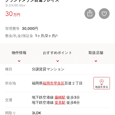
グランドメゾン百道プレイス
3LDK/90.65㎡
30
万円
管理費等
30,000円
敷金/礼金/保証金
1ヶ月/2ヶ月/-
物件情報
おすすめポイント
取扱店舗
種目
分譲賃貸マンション
所在地
福岡県
福岡市早良区
百道２丁目
地下鉄空港線
藤崎駅
徒歩3分
交通
地下鉄空港線
室見駅
徒歩6分
間取り
3LDK