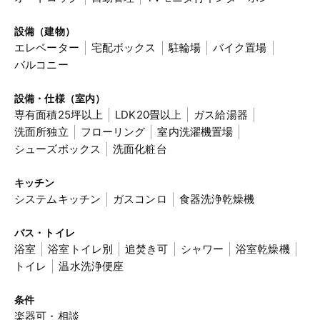
設備（建物）
エレベーター
宅配ボックス
駐輪場
バイク置場
バルコニー
設備・仕様（室内）
専有面積25坪以上
LDK20畳以上
ガス給湯器
洗面所独立
フローリング
室内洗濯機置場
シューズボックス
洗面化粧台
キッチン
システムキッチン
ガスコンロ
食器洗浄乾燥機
バス・トイレ
浴室
浴室トイレ別
追焚き可
シャワー
浴室乾燥機
トイレ
温水洗浄便座
条件
楽器可・相談