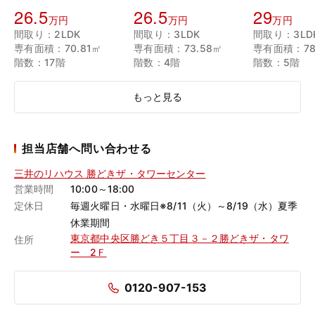
26.5
26.5
29
万円
万円
万円
間取り：2LDK
間取り：3LDK
間取り：3LD
専有面積：70.81㎡
専有面積：73.58㎡
専有面積：78
階数：17階
階数：4階
階数：5階
もっと見る
担当店舗へ問い合わせる
三井のリハウス 勝どきザ・タワーセンター
営業時間
10:00～18:00
定休日
毎週火曜日・水曜日※8/11（火）～8/19（水）夏季
休業期間
東京都中央区勝どき５丁目３－２勝どきザ・タワ
住所
ー 2Ｆ
0120-907-153