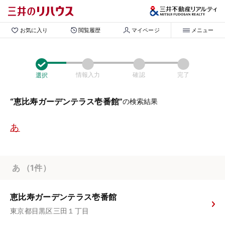
お気に入り
閲覧履歴
マイページ
メニュー
情報入力
確認
完了
選択
“
恵比寿ガーデンテラス壱番館
”
の検索結果
あ
あ
（1件）
恵比寿ガーデンテラス壱番館
東京都目黒区三田１丁目