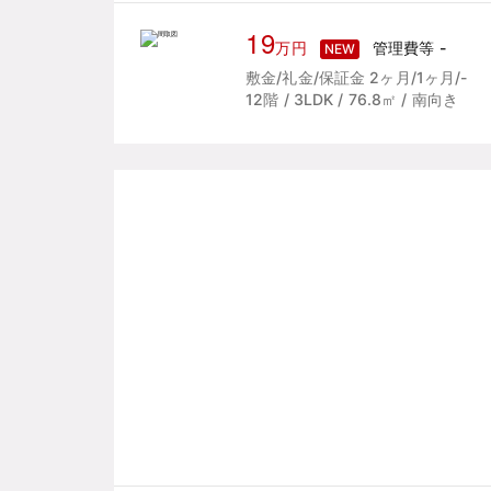
19
万円
管理費等 -
NEW
敷金/礼金/保証金 2ヶ月/1ヶ月/-
12階 / 3LDK / 76.8㎡ / 南向き