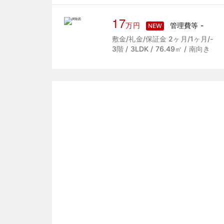
17
万円
管理費等 -
NEW
敷金/礼金/保証金 2ヶ月/1ヶ月/-
3階 / 3LDK / 76.49㎡ / 南向き