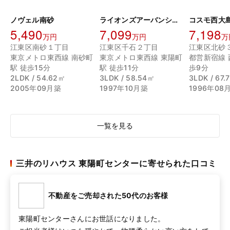
ノヴェル南砂
ライオンズアーバンシティ東陽町
5,490
7,099
7,198
万円
万円
万
江東区南砂１丁目
江東区千石２丁目
江東区北砂
東京メトロ東西線 南砂町
東京メトロ東西線 東陽町
都営新宿線 
駅 徒歩15分
駅 徒歩11分
歩9分
2LDK / 54.62㎡
3LDK / 58.54㎡
3LDK / 67.
2005年09月築
1997年10月築
1996年08
一覧を見る
三井のリハウス 東陽町センターに寄せられた口コミ
不動産をご売却された50代のお客様
東陽町センターさんにお世話になりました。
