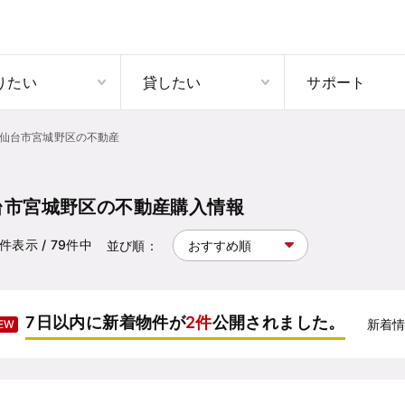
りたい
貸したい
サポート
仙台市宮城野区の不動産
台市宮城野区の不動産購入情報
件表示
/ 79
件中
並び順：
7日以内に新着物件が
2件
公開されました。
新着
EW