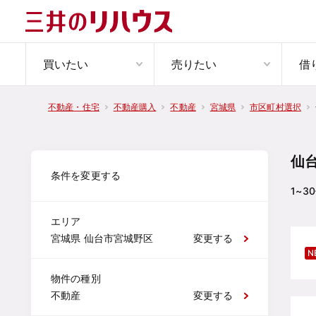
買いたい
売りたい
借
不動産・住宅
不動産購入
不動産
宮城県
市区町村選択
仙
条件を変更する
1~30
エリア
宮城県 仙台市宮城野区
変更する
N
物件の種別
不動産
変更する