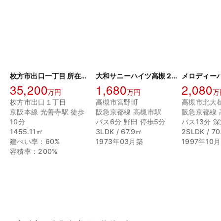
枚方市出口一丁目 所在土地
大和サニーハイツ高槻 2棟
メロディー
35,200
1,680
2,080
万円
万円
万
枚方市出口１丁目
高槻市宮野町
高槻市北大
京阪本線 光善寺駅 徒歩
阪急京都線 高槻市駅
阪急京都線 
10分
バス6分 野田 停歩5分
バス13分 
1455.11㎡
3LDK / 67.9㎡
2SLDK / 7
建ぺい率：60%
1973年03月築
1997年10
容積率：200%