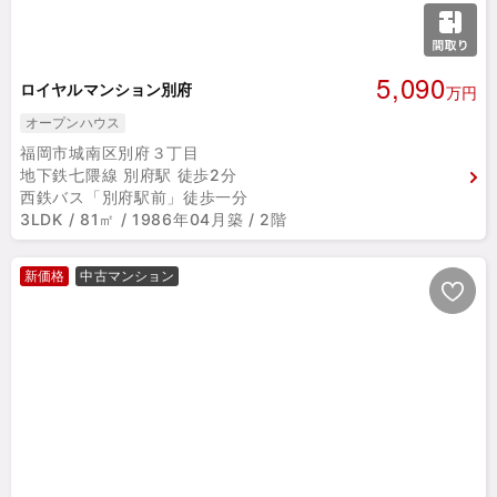
5,090
ロイヤルマンション別府
万円
オープンハウス
福岡市城南区別府３丁目
地下鉄七隈線 別府駅 徒歩2分
西鉄バス「別府駅前」徒歩一分
3LDK / 81㎡ / 1986年04月築 / 2階
新価格
中古マンション