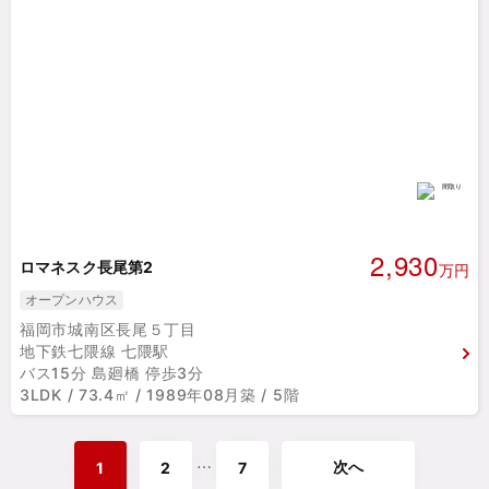
2,930
ロマネスク長尾第2
万円
オープンハウス
福岡市城南区長尾５丁目
地下鉄七隈線 七隈駅
バス15分 島廻橋 停歩3分
3LDK / 73.4㎡ / 1989年08月築 / 5階
次へ
⋯
1
2
7