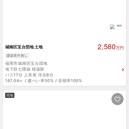
2,580
城南区宝台団地 土地
万円
建築条件無し
福岡市城南区宝台団地
地下鉄七隈線 桜坂駅
バス17分 上長尾 停歩8分
167.04㎡ / 建ぺい率50% / 容積率100%
売地