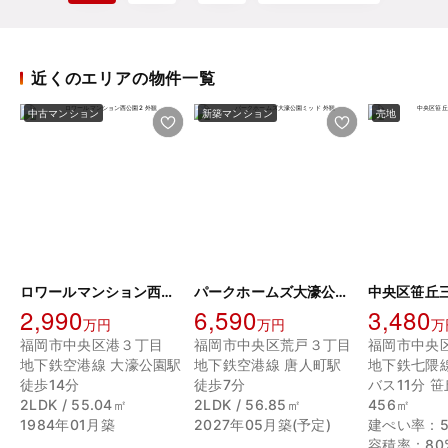
近くのエリアの物件一覧
中古マンション
新築マンション
売地
ロワールマンション西公園2
パークホームズ大濠公園ミッド
中央区笹丘三
2,990
6,590
3,480
万円
万円
万
福岡市中央区港３丁目
福岡市中央区荒戸３丁目
福岡市中央
地下鉄空港線 大濠公園駅
地下鉄空港線 唐人町駅
地下鉄七隈
徒歩14分
徒歩7分
バス11分 笹
2LDK / 55.04㎡
2LDK / 56.85㎡
456㎡
1984年01月築
2027年05月築(予定)
建ぺい率：5
容積率：80