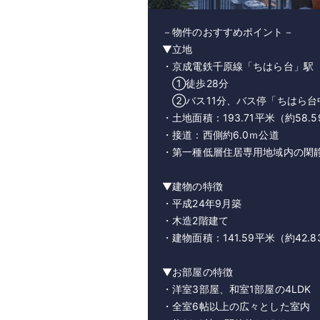
－物件のおすすめポイント－
▼立地
・京成電鉄千原線「ちはら台」駅
①徒歩28分
②バス11分、バス停「ちはら台中
・土地面積：193.71平米（約58.
・接道：西側約6.0ｍ公道
・第一種低層住居専用地域内の閑
▼建物の特徴
・平成24年9月築
・木造2階建て
・建物面積：141.59平米（約42.8
▼お部屋の特徴
・洋室3部屋、和室1部屋の4LDK
・全室6帖以上の広々とした室内