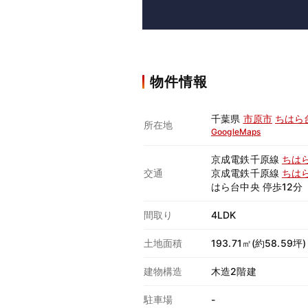
物件情報
千葉県
市原市
ちはら
所在地
GoogleMaps
京成電鉄千原線
ちは
交通
京成電鉄千原線
ちは
はら台中央 停歩12分
間取り
4LDK
土地面積
193.71㎡(約58.59坪)
建物構造
木造2階建
駐車場
-