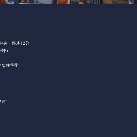
央」停歩12分
59坪）
静な住宅街
3坪）