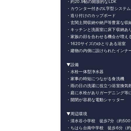
・約20.9帖の開放的なLDK
・カウンター付きのL字型システ
・造り付けのカップボード
・玄関土間収納や納戸等豊富な収
・キッチンと洗面室に床下収納あ
・家族の顔を合わせる機会が増え
・1620サイズのゆとりある浴室
・建物の内側に設けられたインナ
▼設備
・水栓一体型浄水器
・家事の時短につながる食洗機
・雨の日の洗濯に役立つ浴室換気
・庭に水栓がありガーデニング等
・開閉が容易な電動シャッター
▼周辺環境
・清水谷小学校 徒歩7分（約50
・ちはら台南中学校 徒歩6分（約