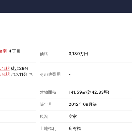
台南
４丁目
価格
3,180万円
ら台駅
徒歩28分
ら台駅
バス11分 ち
その他費用
-
建物面積
141.59㎡(約42.83坪)
築年月
2012年09月築
現況
空家
土地権利
所有権