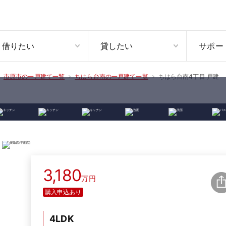
借りたい
貸したい
サポー
ちはら台南4丁目 戸建
市原市の一戸建て一覧
ちはら台南の一戸建て一覧
3,180
万円
購入申込あり
4LDK