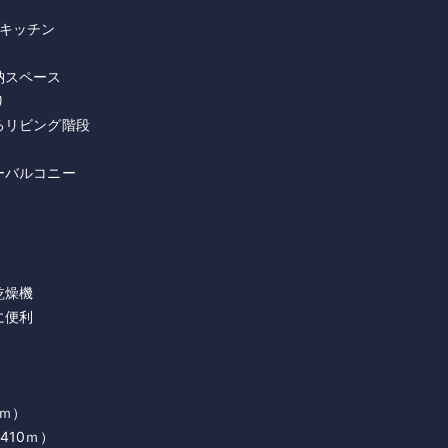
ムキッチン
納スペース
り
るリビング階段
ーバルコニー
乾燥機
に便利
0ｍ）
410ｍ）