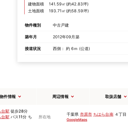
建物面積
141.59㎡(約42.83坪)
土地面積
193.71㎡(約58.59坪)
物件種別
中古戸建
築年月
2012年09月築
接道状況
西側： 約 6ｍ (公道)
物件情報
周辺情報
取扱店舗
ら台駅
徒歩28分
千葉県
市原市
ちはら台南
４丁目
ら台駅
バス11分 ち
所在地
GoogleMaps