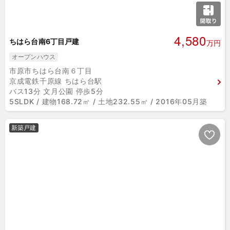
4,580
ちはら台南6丁目戸建
万円
オープンハウス
市原市ちはら台南６丁目
京成電鉄千原線 ちはら台駅
バス13分 文月公園 停歩5分
5SLDK / 建物168.72㎡ / 土地232.55㎡ / 2016年05月築
新築戸建