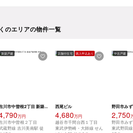
くのエリアの物件一覧
新築戸建
店舗付住宅
購入申込あり
中古戸建
吉川市中曽根2丁目 新築戸建B棟
西尾ビル
野田市みず
4,790
4,680
2,750
万円
万円
吉川市中曽根２丁目
越谷市千間台西１丁目
野田市みず
武蔵野線 吉川美南駅 徒
東武伊勢崎・大師線 せん
東武野田線