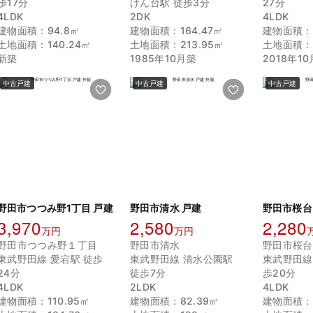
歩17分
げん台駅 徒歩3分
27分
4LDK
2DK
4LDK
建物面積：94.8㎡
建物面積：164.47㎡
建物面積：1
土地面積：140.24㎡
土地面積：213.95㎡
土地面積：2
新築
1985年10月築
2018年1
中古戸建
中古戸建
中古戸建
野田市つつみ野1丁目 戸建
野田市清水 戸建
野田市桜台
3,970
2,580
2,280
万円
万円
野田市つつみ野１丁目
野田市清水
野田市桜台
東武野田線 愛宕駅 徒歩
東武野田線 清水公園駅
東武野田線
24分
徒歩7分
歩20分
4LDK
2LDK
4LDK
建物面積：110.95㎡
建物面積：82.39㎡
建物面積：1