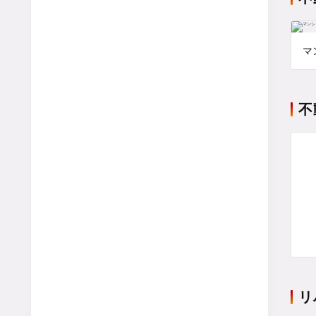
マ
不
リ