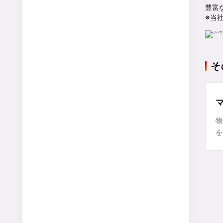
豊富
※当
そ
物
を