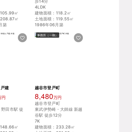
歩14分
4LDK
05.99㎡
建物面積：118.2㎡
08.87㎡
土地面積：119.55㎡
0月築
1986年06月築
事務所（一棟）
 戸建
越谷市登戸町
8,480
万円
万円
越谷市登戸町
 野田市駅 徒
東武伊勢崎・大師線 新越
谷駅 徒歩12分
7K
48.66㎡
建物面積：233.28㎡