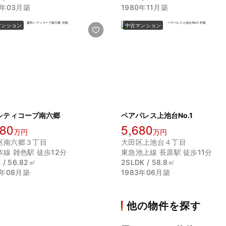
9年03月築
1980年11月築
マンション
中古マンション
シティコープ南六郷
ペアパレス上池台No.1
680
5,680
万円
万円
区南六郷３丁目
大田区上池台４丁目
本線 雑色駅 徒歩12分
東急池上線 長原駅 徒歩11分
 / 56.82㎡
2SLDK / 58.8㎡
1年08月築
1983年06月築
他の物件を探す