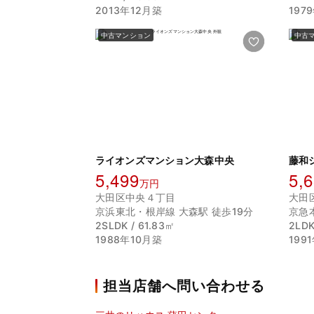
2013年12月築
197
中古マンション
中古
ライオンズマンション大森中央
藤和
5,499
5,
万円
大田区中央４丁目
大田
京浜東北・根岸線 大森駅 徒歩19分
京急
2SLDK / 61.83㎡
2LDK
1988年10月築
199
担当店舗へ問い合わせる