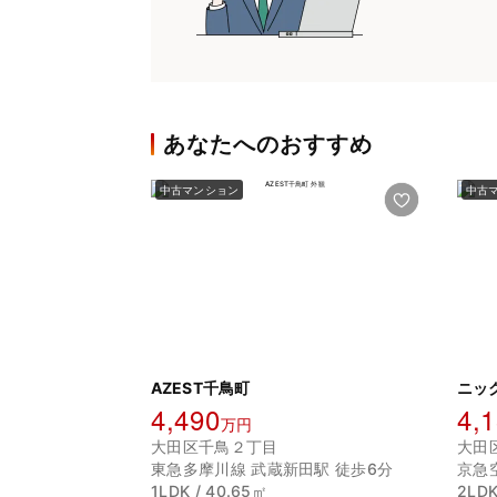
あなたへのおすすめ
中古マンション
中古
AZEST千鳥町
ニッ
4,490
4,
万円
大田区千鳥２丁目
大田
東急多摩川線 武蔵新田駅 徒歩6分
京急
1LDK / 40.65㎡
2LDK