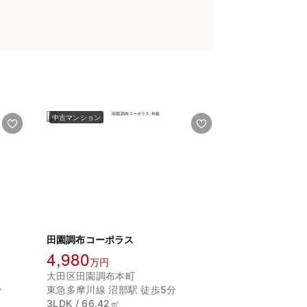
中古マンション
田園調布コーポラス
4,980
万円
大田区田園調布本町
分
東急多摩川線 沼部駅 徒歩5分
3LDK / 66.42㎡