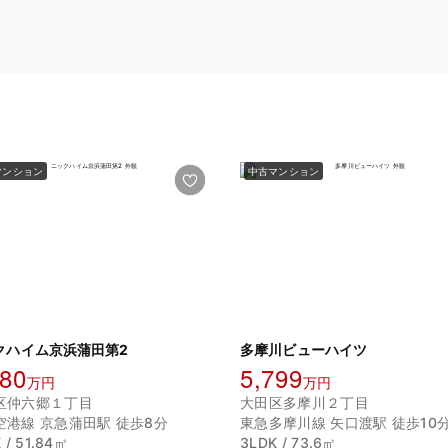
マンション
中古マンション
クハイム京浜蒲田第2
多摩川ビューハイツ
180
5,799
万円
万円
区仲六郷１丁目
大田区多摩川２丁目
空港線 京急蒲田駅 徒歩8分
東急多摩川線 矢口渡駅 徒歩10
 / 51.84㎡
3LDK / 73.6㎡