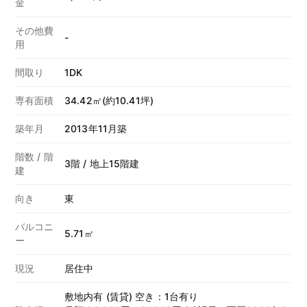
金
その他費
-
用
間取り
1DK
専有面積
34.42㎡(約10.41坪)
築年月
2013年11月築
階数 / 階
3階 / 地上15階建
建
向き
東
バルコニ
5.71㎡
ー
現況
居住中
敷地内有 (賃貸) 空き：1台有り