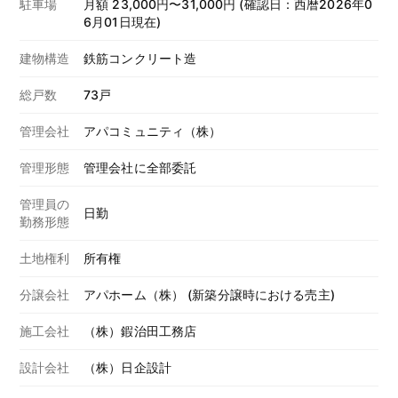
駐車場
月額 23,000円〜31,000円 (確認日：西暦2026年0
6月01日現在)
建物構造
鉄筋コンクリート造
総戸数
73戸
管理会社
アパコミュニティ（株）
管理形態
管理会社に全部委託
管理員の
日勤
勤務形態
土地権利
所有権
分譲会社
アパホーム（株） (新築分譲時における売主)
施工会社
（株）鍜治田工務店
設計会社
（株）日企設計