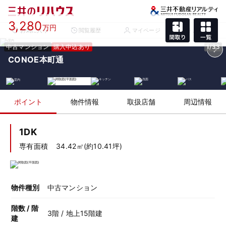
3,280
万円
お気に入り
閲覧履歴
マイページ
メニュー
中古マンション
購入申込あり
1/33
CONOE本町通
ポイント
物件情報
取扱店舗
周辺情報
1DK
専有面積
34.42㎡(約10.41坪)
物件種別
中古マンション
階数 / 階
3階 / 地上15階建
建