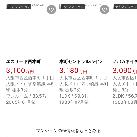
中古マンション
中古マンション
中古マンション
エスリード西本町
本町セントラルハイツ
ノバカネイ
3,100
3,180
3,090
万円
万円
万
大阪市西区西本町１丁目
大阪市西区西本町１丁目
大阪市西区
大阪メトロ御堂筋線 本町
大阪メトロ四つ橋線 本町
大阪メトロ
駅 徒歩3分
駅 徒歩2分
徒歩8分
ワンルーム / 33.57㎡
1LDK / 59.31㎡
2LDK / 56
2005年01月築
1980年07月築
1983年03
マンションの棟情報をもっとみる