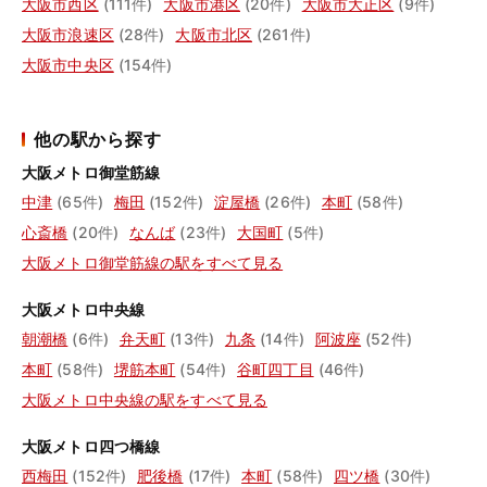
大阪市西区
(111件)
大阪市港区
(20件)
大阪市大正区
(9件)
大阪市浪速区
(28件)
大阪市北区
(261件)
大阪市中央区
(154件)
他の駅から探す
大阪メトロ御堂筋線
中津
(65件)
梅田
(152件)
淀屋橋
(26件)
本町
(58件)
心斎橋
(20件)
なんば
(23件)
大国町
(5件)
大阪メトロ御堂筋線の駅をすべて見る
大阪メトロ中央線
朝潮橋
(6件)
弁天町
(13件)
九条
(14件)
阿波座
(52件)
本町
(58件)
堺筋本町
(54件)
谷町四丁目
(46件)
大阪メトロ中央線の駅をすべて見る
大阪メトロ四つ橋線
西梅田
(152件)
肥後橋
(17件)
本町
(58件)
四ツ橋
(30件)