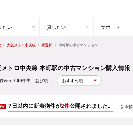
りたい
貸したい
サポート
本町駅の中古マンション
択
大阪メトロ中央線
駅選択
阪メトロ中央線 本町駅の中古マンション購入情報
件表示
/ 60
件中
並び順：
7日以内に新着物件が
2件
公開されました。
新着
EW