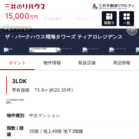
15,000
万円
お気に入り
閲覧履歴
マイページ
メニュー
中古マンション
1/24
ザ・パークハウス晴海タワーズ ティアロレジデンス
ポイント
物件情報
取扱店舗
周辺情報
3LDK
専有面積
73.9㎡(約22.35坪)
物件種別
中古マンション
階数 / 階
25階 / 地上49階 地下2階建
建