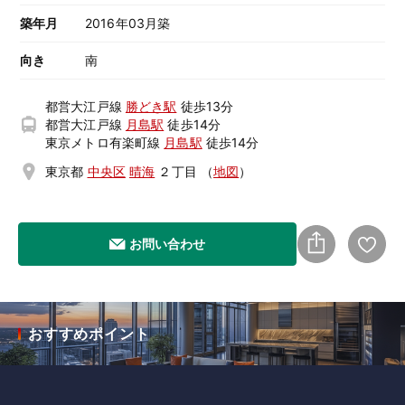
築年月
2016年03月築
向き
南
都営大江戸線
勝どき駅
徒歩13分
都営大江戸線
月島駅
徒歩14分
東京メトロ有楽町線
月島駅
徒歩14分
東京都
中央区
晴海
２丁目
（
地図
）
お問い合わせ
おすすめポイント