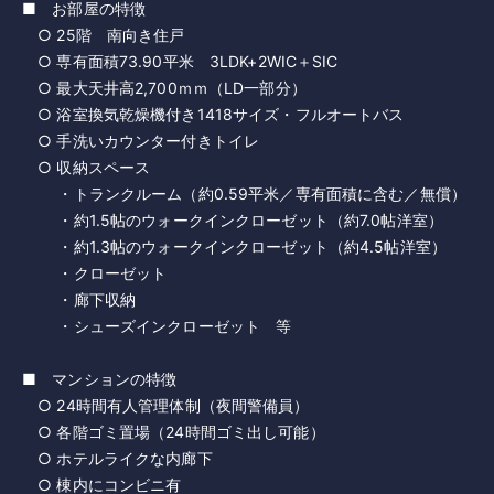
■ お部屋の特徴
○ 25階 南向き住戸
○ 専有面積73.90平米 3LDK+2WIC＋SIC
○ 最大天井高2,700ｍｍ（LD一部分）
○ 浴室換気乾燥機付き1418サイズ・フルオートバス
○ 手洗いカウンター付きトイレ
○ 収納スペース
・トランクルーム（約0.59平米／専有面積に含む／無償）
・約1.5帖のウォークインクローゼット（約7.0帖洋室）
・約1.3帖のウォークインクローゼット（約4.5帖洋室）
・クローゼット
・廊下収納
・シューズインクローゼット 等
■ マンションの特徴
○ 24時間有人管理体制（夜間警備員）
○ 各階ゴミ置場（24時間ゴミ出し可能）
○ ホテルライクな内廊下
○ 棟内にコンビニ有