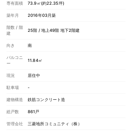
専有面積
73.9㎡(約22.35坪)
築年月
2016年03月築
階数 / 階
25階 / 地上49階 地下2階建
建
向き
南
バルコニ
11.84㎡
ー
現況
居住中
駐車場
-
建物構造
鉄筋コンクリート造
総戸数
861戸
管理会社
三菱地所コミュニティ（株）