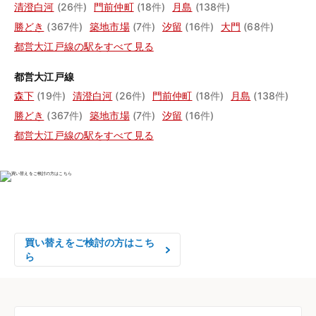
清澄白河
(26件)
門前仲町
(18件)
月島
(138件)
勝どき
(367件)
築地市場
(7件)
汐留
(16件)
大門
(68件)
都営大江戸線の駅をすべて見る
都営大江戸線
森下
(19件)
清澄白河
(26件)
門前仲町
(18件)
月島
(138件)
勝どき
(367件)
築地市場
(7件)
汐留
(16件)
都営大江戸線の駅をすべて見る
物件の売却をご検討の方は、

はやめの査定依頼がおすすめです！
買い替えをご検討の方はこち
ら