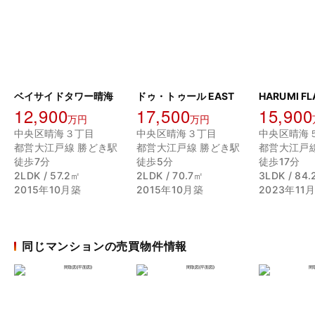
ベイサイドタワー晴海
ドゥ・トゥール EAST
12,900
17,500
15,900
万円
万円
中央区晴海３丁目
中央区晴海３丁目
中央区晴海
都営大江戸線 勝どき駅
都営大江戸線 勝どき駅
都営大江戸
徒歩7分
徒歩5分
徒歩17分
2LDK / 57.2㎡
2LDK / 70.7㎡
3LDK / 84
2015年10月築
2015年10月築
2023年11
同じマンションの売買物件情報