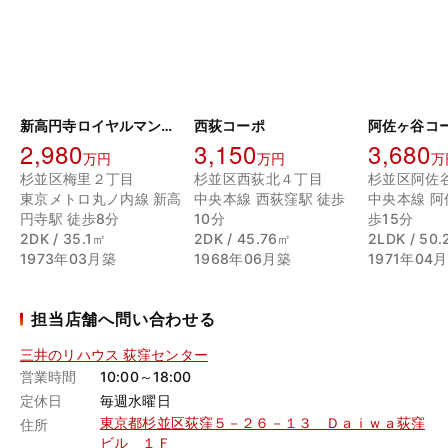
新高円寺ロイヤルマンション
西荻コーポ
阿佐ヶ谷コ
2,980
3,150
3,680
万円
万円
万
杉並区梅里２丁目
杉並区西荻北４丁目
杉並区阿佐
東京メトロ丸ノ内線 新高
中央本線 西荻窪駅 徒歩
中央本線 阿
円寺駅 徒歩8分
10分
歩15分
2DK / 35.1㎡
2DK / 45.76㎡
2LDK / 50
1973年03月築
1968年06月築
1971年04
担当店舗へ問い合わせる
三井のリハウス 荻窪センター
営業時間
10:00～18:00
定休日
毎週水曜日
東京都杉並区荻窪５－２６－１３ Ｄａｉｗａ荻窪
住所
ビル １Ｆ