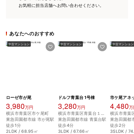
お気軽に担当店舗へお問い合わせください。
あなたへのおすすめ
中古マンション
中古マンション
中古マンション
ローゼ市が尾
ドルフ青葉台 1号棟
市ケ尾アネ
3,980
3,280
4,480
万円
万円
万
横浜市青葉区市ケ尾町
横浜市青葉区青葉台１丁目
横浜市青葉
東急田園都市線 市が尾駅
東急田園都市線 青葉台駅
東急田園都
徒歩1分
徒歩4分
徒歩2分
2LDK / 68.95㎡
3LDK / 67.66㎡
3SLDK / 7