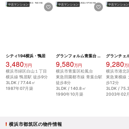
中古マンション
中古マンション
中古マンション
シティ194横浜・鴨居
グランフォルム青葉台 Ⅳ号棟
グランチェ
3,480
9,580
9,280
万円
万円
万
横浜市緑区白山１丁目
横浜市青葉区松風台
横浜線 鴨居駅 徒歩9分
東急田園都市線 青葉台駅
東急東横線 
3LDK / 77.44㎡
徒歩8分
歩12分
1987年07月築
3LDK / 140.8㎡
3LDK / 75
1990年10月築
2003年02
横浜市都筑区の物件情報