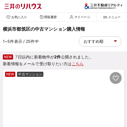
お気に入り
閲覧履歴
マイページ
メニュー
横浜市都筑区の中古マンション購入情報
1~5
件表示
/ 25
件中
7日以内に新着物件が
2件
公開されました。
NEW
新着情報をメールで受け取りたい方は
こちら
NEW
中古マンション